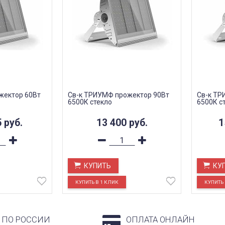
жектор 60Вт
Св-к ТРИУМФ прожектор 90Вт
Св-к ТР
6500К стекло
6500К с
5
руб.
13 400
руб.
1
КУПИТЬ
КУ
 ПО РОССИИ
ОПЛАТА ОНЛАЙН