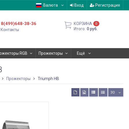
Валюта
Вход
Регистрация
8(499)648-38-36
КОРЗИНА
0
Итого:
0
руб.
Контакты
ожекторы RGB
Прожекторы
Ещё
B
Прожекторы
Triumph HB
30