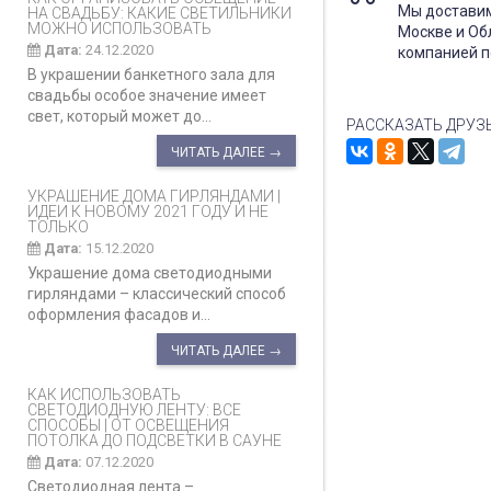
Мы доставим
НА СВАДЬБУ: КАКИЕ СВЕТИЛЬНИКИ
МОЖНО ИСПОЛЬЗОВАТЬ
Москве и Об
Дата:
24.12.2020
компанией п
В украшении банкетного зала для
свадьбы особое значение имеет
свет, который может до...
РАССКАЗАТЬ ДРУЗ
ЧИТАТЬ ДАЛЕЕ →
УКРАШЕНИЕ ДОМА ГИРЛЯНДАМИ |
ИДЕИ К НОВОМУ 2021 ГОДУ И НЕ
ТОЛЬКО
Дата:
15.12.2020
Украшение дома светодиодными
гирляндами – классический способ
оформления фасадов и...
ЧИТАТЬ ДАЛЕЕ →
КАК ИСПОЛЬЗОВАТЬ
СВЕТОДИОДНУЮ ЛЕНТУ: ВСЕ
СПОСОБЫ | ОТ ОСВЕЩЕНИЯ
ПОТОЛКА ДО ПОДСВЕТКИ В САУНЕ
Дата:
07.12.2020
Светодиодная лента –