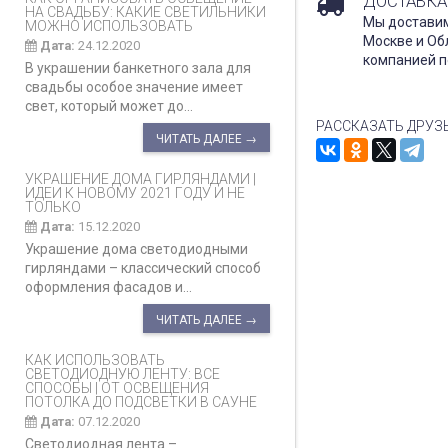
ДОСТАВКА
НА СВАДЬБУ: КАКИЕ СВЕТИЛЬНИКИ
Мы доставим
МОЖНО ИСПОЛЬЗОВАТЬ
Москве и Об
Дата:
24.12.2020
компанией п
В украшении банкетного зала для
свадьбы особое значение имеет
свет, который может до...
РАССКАЗАТЬ ДРУЗ
ЧИТАТЬ ДАЛЕЕ →
УКРАШЕНИЕ ДОМА ГИРЛЯНДАМИ |
ИДЕИ К НОВОМУ 2021 ГОДУ И НЕ
ТОЛЬКО
Дата:
15.12.2020
Украшение дома светодиодными
гирляндами – классический способ
оформления фасадов и...
ЧИТАТЬ ДАЛЕЕ →
КАК ИСПОЛЬЗОВАТЬ
СВЕТОДИОДНУЮ ЛЕНТУ: ВСЕ
СПОСОБЫ | ОТ ОСВЕЩЕНИЯ
ПОТОЛКА ДО ПОДСВЕТКИ В САУНЕ
Дата:
07.12.2020
Светодиодная лента –