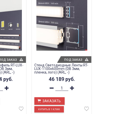
ПОД ЗАКАЗ
ПОД ЗАКАЗ
офиль RT-LUX-
Стенд Светодиодные Ленты RT-
DB 3мм,
LUX-1100x600mm (DB 3мм,
 (ARL, -)
пленка, лого) (ARL, -)
84
руб.
46 189
руб.
ЗАКАЗАТЬ