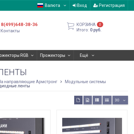
Валюта
Вход
Регистрация
8(499)648-38-36
КОРЗИНА
0
Итого:
0
руб.
Контакты
ожекторы RGB
Прожекторы
Ещё
ЛЕНТЫ
На направляющие Армстронг
Модульные системы
диодные ленты
30