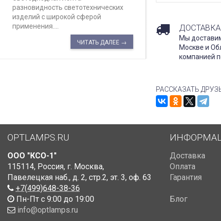
разновидность светотехнических
изделий с широкой сферой
применения....
ДОСТАВКА
Мы доставим
ЧИТАТЬ ДАЛЕЕ →
Москве и Об
компанией п
РАССКАЗАТЬ ДРУЗ
OPTLAMPS.RU
ИНФОРМА
ООО "КСО-1"
Доставка
115114
,
Россия
,
г. Москва
,
Оплата
Павелецкая наб., д. 2, стр.2
,
эт. 3, оф. 63
Гарантия
+7(499)648-38-36
Пн-Пт с 9:00 до 19:00
Блог
info@optlamps.ru