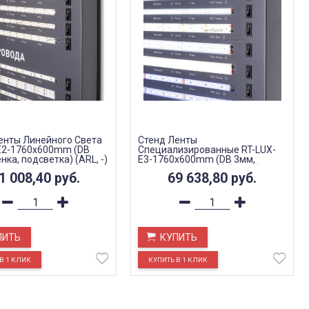
енты Линейного Света
Стенд Ленты
E2-1760x600mm (DB
Специализированные RT-LUX-
нка, подсветка) (ARL, -)
E3-1760x600mm (DB 3мм,
пленка, подсветка) (ARL, -)
1 008,40
руб.
69 638,80
руб.
ПИТЬ
КУПИТЬ