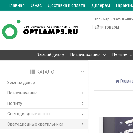
Главная
О нас
Доставка и оплата
Дилерам
Гаранти
Например:
Светильник-
Зимний декор
По назначению
По типу
КАТАЛОГ
Главн
Зимний декор
По назначению
По типу
Светодиодные ленты
Светодиодные светильники