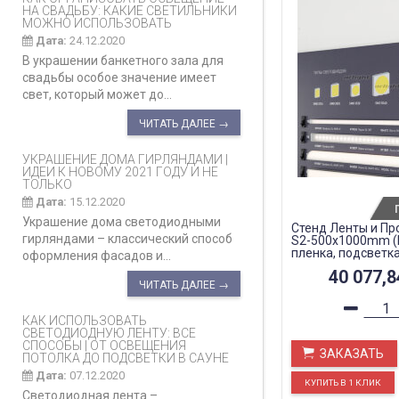
НА СВАДЬБУ: КАКИЕ СВЕТИЛЬНИКИ
МОЖНО ИСПОЛЬЗОВАТЬ
Дата:
24.12.2020
В украшении банкетного зала для
свадьбы особое значение имеет
свет, который может до...
ЧИТАТЬ ДАЛЕЕ →
УКРАШЕНИЕ ДОМА ГИРЛЯНДАМИ |
ИДЕИ К НОВОМУ 2021 ГОДУ И НЕ
ТОЛЬКО
Дата:
15.12.2020
Украшение дома светодиодными
Стенд Ленты и Пр
гирляндами – классический способ
S2-500x1000mm (
пленка, подсветка)
оформления фасадов и...
40 077,
ЧИТАТЬ ДАЛЕЕ →
КАК ИСПОЛЬЗОВАТЬ
СВЕТОДИОДНУЮ ЛЕНТУ: ВСЕ
СПОСОБЫ | ОТ ОСВЕЩЕНИЯ
ЗАКАЗАТЬ
ПОТОЛКА ДО ПОДСВЕТКИ В САУНЕ
Дата:
07.12.2020
Светодиодная лента –