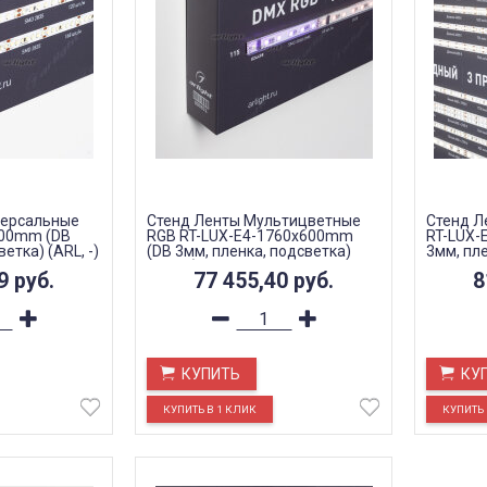
версальные
Стенд Ленты Мультицветные
Стенд Л
600mm (DB
RGB RT-LUX-E4-1760x600mm
RT-LUX-
етка) (ARL, -)
(DB 3мм, пленка, подсветка)
3мм, пле
(ARL, -)
49
руб.
77 455,40
руб.
8
КУПИТЬ
КУ