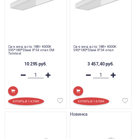
Св-к мед встр 18Вт 4000К
Св-к мед встр 18Вт 4000К
595*180*55мм IP54 опал EM
595*180*55мм IP54 опал
Teletest
10 295
руб.
3 457,40
руб.
Новинка