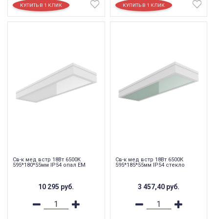
Св-к мед встр 18Вт 6500К
Св-к мед встр 18Вт 6500К
595*180*55мм IP54 опал EM
595*185*55мм IP54 стекло
10 295
руб.
3 457,40
руб.