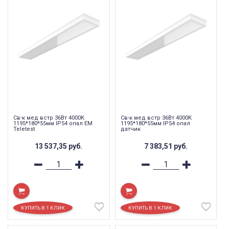
Св-к мед встр 36Вт 4000К
Св-к мед встр 36Вт 4000К
1195*180*55мм IP54 опал EM
1195*180*55мм IP54 опал
Teletest
датчик
13 537,35
руб.
7 383,51
руб.