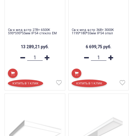
Св-к мед встр 27Вт 6500К
Св-к мед встр 36Вт 3000К
595*595*55мм IP54 стекло EM
1195*180*55мм IP54 опал
13 289,21
руб.
6 699,75
руб.