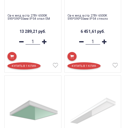
Св-к мед встр 27Вт 6500К
Св-к мед встр 27Вт 6500К
595*595*55мм IP54 опал EM
595*595*55мм IP54 стекло
13 289,21
руб.
6 451,61
руб.