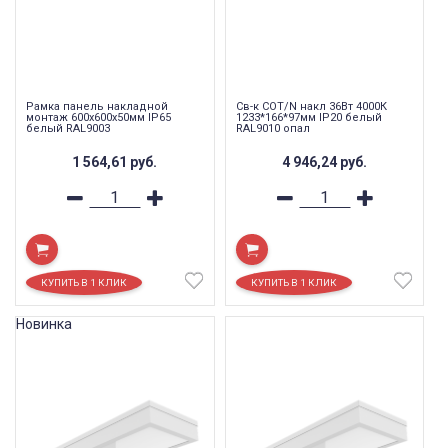
Рамка панель накладной
Св-к COT/N накл 36Вт 4000К
монтаж 600x600x50мм IP65
1233*166*97мм IP20 белый
белый RAL9003
RAL9010 опал
1 564,61
руб.
4 946,24
руб.
Новинка