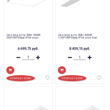
Св-к мед встр 36Вт 3000К
Св-к мед встр 36Вт 4000К
595*595*55мм IP54 опал
1195*180*55мм IP54 опал Dali
6 699,75
руб.
8 409,15
руб.