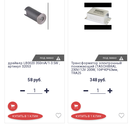
ПОД ЗАКАЗ
ПОД ЗАКАЗ
драйвер LB0020 350mA/1-3.5W ,
Трансформатор электронный
артикул 32053
понижающий (TASCHIBRA),
230V/12V 200W, 104*40*63мм,
TRA25
58
руб.
348
руб.