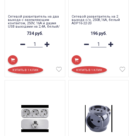
Cетевой разветвитель на два
Сетевой разветвитель на 2
выхода с заземляющим
выхода с/з, 250В,16A, белый
контактом, 250V, 16A и двумя
ADP16-22-20
USB выходами на 2,4А, белый/
серый, ADP16-14-20
734
руб.
196
руб.