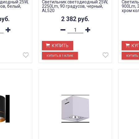
одиодный 25W,
Светильник светодиодный 25W,
Светиль
ов, белый,
2250Lm, 90 градусов, черный,
900Lm, 3
AL520
хром ко
руб.
2 382
руб.
КУПИТЬ
КУ