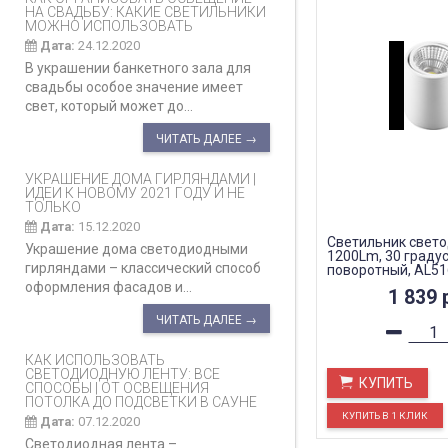
НА СВАДЬБУ: КАКИЕ СВЕТИЛЬНИКИ
МОЖНО ИСПОЛЬЗОВАТЬ
Дата:
24.12.2020
В украшении банкетного зала для
свадьбы особое значение имеет
свет, который может до...
ЧИТАТЬ ДАЛЕЕ →
УКРАШЕНИЕ ДОМА ГИРЛЯНДАМИ |
ИДЕИ К НОВОМУ 2021 ГОДУ И НЕ
ТОЛЬКО
Дата:
15.12.2020
Светильник свет
Украшение дома светодиодными
1200Lm, 30 градус
гирляндами – классический способ
поворотный, AL51
оформления фасадов и...
1 839
ЧИТАТЬ ДАЛЕЕ →
КАК ИСПОЛЬЗОВАТЬ
СВЕТОДИОДНУЮ ЛЕНТУ: ВСЕ
КУПИТЬ
СПОСОБЫ | ОТ ОСВЕЩЕНИЯ
ПОТОЛКА ДО ПОДСВЕТКИ В САУНЕ
Дата:
07.12.2020
Светодиодная лента –