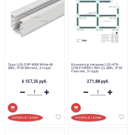
Трек LGD-D3P-4000 White-M
Коннектор питания LGD-4TR-
(ARL, IP20 Металл, 3 года)
CON-POWER-L-WH (C) (ARL, IP20
Пластик, 3 года)
6 157,35
руб.
271,88
руб.