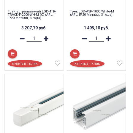
Трек встраиваемый LGD-4TR-
Трек LGD-A3P-1000 White-M
TRACK-F-2000-WH-M (C) (ARL,
(ARL, IP20 Металл, 3 года)
IP20 Металл, 3 года)
3 207,79
руб.
1 495,10
руб.