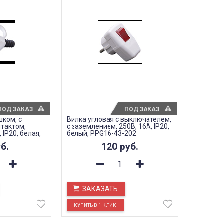
ПОД ЗАКАЗ
ПОД ЗАКАЗ
шком, с
Вилка угловая с выключателем,
тактом,
с заземлением, 250В, 16A, IP20,
 IP20, белая,
белый, PPG16-43-202
б.
120
руб.
ЗАКАЗАТЬ