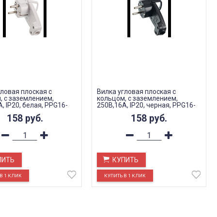
гловая плоская с
Вилка угловая плоская с
, с заземлением,
кольцом, с заземлением,
, IP20, белая, PPG16-
250В,16A, IP20, черная, PPG16-
45-202
158
руб.
158
руб.
ПИТЬ
КУПИТЬ