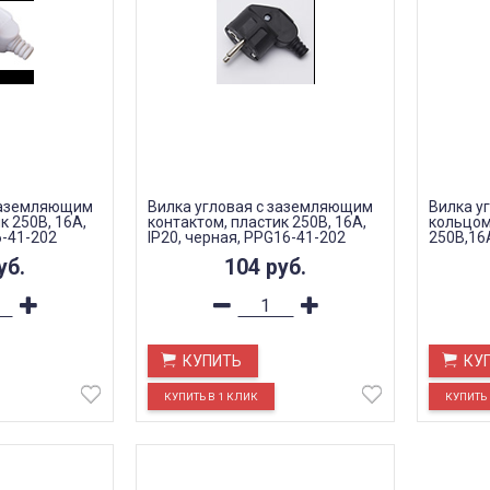
 заземляющим
Вилка угловая с заземляющим
Вилка у
к 250В, 16A,
контактом, пластик 250В, 16A,
кольцом
6-41-202
IP20, черная, PPG16-41-202
250В,16A
45-202
уб.
104
руб.
КУПИТЬ
КУ