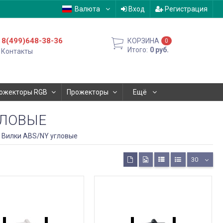
Валюта
Вход
Регистрация
8(499)648-38-36
КОРЗИНА
0
Итого:
0
руб.
Контакты
ожекторы RGB
Прожекторы
Ещё
ГЛОВЫЕ
Вилки ABS/NY угловые
30