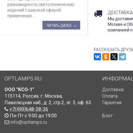
разновидность светотехнических
изделий с широкой сферой
ДОСТАВКА
применения....
Мы доставим
Москве и Об
ЧИТАТЬ ДАЛЕЕ →
компанией п
РАССКАЗАТЬ ДРУЗ
OPTLAMPS.RU
ИНФОРМА
ООО "КСО-1"
Доставка
115114
,
Россия
,
г. Москва
,
Оплата
Павелецкая наб., д. 2, стр.2
,
эт. 3, оф. 63
Гарантия
+7(499)648-38-36
Пн-Пт с 9:00 до 19:00
Блог
info@optlamps.ru