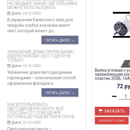
НА СВАДЬБУ: КАКИЕ СВЕТИЛЬНИКИ
МОЖНО ИСПОЛЬЗОВАТЬ
Дата:
24.12.2020
В украшении банкетного зала для
свадьбы особое значение имеет
свет, который может до...
ЧИТАТЬ ДАЛЕЕ →
УКРАШЕНИЕ ДОМА ГИРЛЯНДАМИ |
ИДЕИ К НОВОМУ 2021 ГОДУ И НЕ
ТОЛЬКО
Дата:
15.12.2020
Вилка угловая с у
Украшение дома светодиодными
заземляющим кон
гирляндами – классический способ
пластик 250В, 16A,
PPG16-40-202
оформления фасадов и...
72
ру
ЧИТАТЬ ДАЛЕЕ →
КАК ИСПОЛЬЗОВАТЬ
СВЕТОДИОДНУЮ ЛЕНТУ: ВСЕ
ЗАКАЗАТЬ
СПОСОБЫ | ОТ ОСВЕЩЕНИЯ
ПОТОЛКА ДО ПОДСВЕТКИ В САУНЕ
Дата:
07.12.2020
Светодиодная лента –