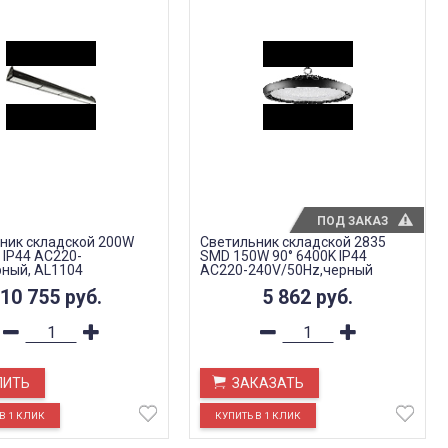
ПОД ЗАКАЗ
ник складской 200W
Светильник складской 2835
 IP44 AC220-
SMD 150W 90° 6400K IP44
рный, AL1104
AC220-240V/50Hz,черный
AL1002
10 755
руб.
5 862
руб.
ПИТЬ
ЗАКАЗАТЬ