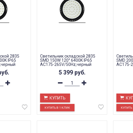
ской 2835
Светильник складской 2835
Светиль
00K IP65
SMD 150W 120° 6400K IP65
SMD 200
,черный
AC175-265V/50Hz,черный
AC175-2
AL1004
AL1004
руб.
5 399
руб.
КУПИТЬ
КУ