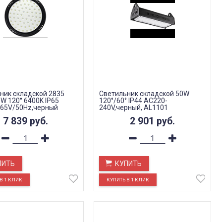
ник складской 2835
Светильник складской 50W
W 120° 6400K IP65
120°/60° IP44 AC220-
65V/50Hz,черный
240V,черный, AL1101
7 839
руб.
2 901
руб.
ПИТЬ
КУПИТЬ