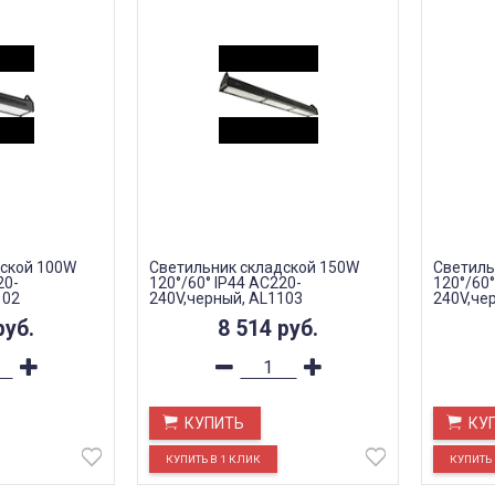
дской 100W
Светильник складской 150W
Светиль
20-
120°/60° IP44 AC220-
120°/60°
102
240V,черный, AL1103
240V,че
руб.
8 514
руб.
КУПИТЬ
КУ