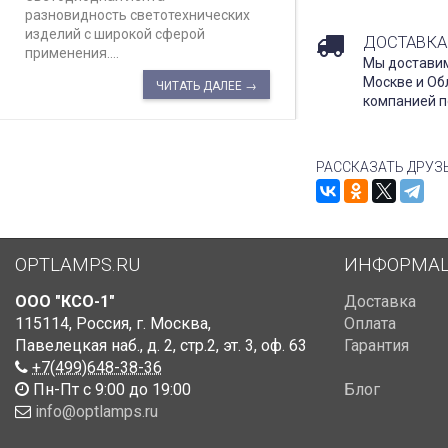
разновидность светотехнических
изделий с широкой сферой
ДОСТАВКА
применения....
Мы доставим
Москве и Об
ЧИТАТЬ ДАЛЕЕ →
компанией п
РАССКАЗАТЬ ДРУЗ
OPTLAMPS.RU
ИНФОРМА
ООО "КСО-1"
Доставка
115114
,
Россия
,
г. Москва
,
Оплата
Павелецкая наб., д. 2, стр.2
,
эт. 3, оф. 63
Гарантия
+7(499)648-38-36
Пн-Пт с 9:00 до 19:00
Блог
info@optlamps.ru