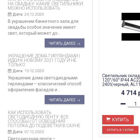
НА СВАДЬБУ: КАКИЕ СВЕТИЛЬНИКИ
МОЖНО ИСПОЛЬЗОВАТЬ
Дата:
24.12.2020
В украшении банкетного зала для
свадьбы особое значение имеет
свет, который может до...
ЧИТАТЬ ДАЛЕЕ →
УКРАШЕНИЕ ДОМА ГИРЛЯНДАМИ |
ИДЕИ К НОВОМУ 2021 ГОДУ И НЕ
ТОЛЬКО
Дата:
15.12.2020
Светильник скла
Украшение дома светодиодными
120°/60° IP44 AC2
гирляндами – классический способ
240V,черный, AL1
оформления фасадов и...
4 714
ЧИТАТЬ ДАЛЕЕ →
КАК ИСПОЛЬЗОВАТЬ
СВЕТОДИОДНУЮ ЛЕНТУ: ВСЕ
КУПИТЬ
СПОСОБЫ | ОТ ОСВЕЩЕНИЯ
ПОТОЛКА ДО ПОДСВЕТКИ В САУНЕ
Дата:
07.12.2020
Светодиодная лента –