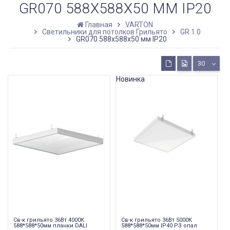
GR070 588Х588Х50 ММ IP20
Главная
VARTON
Светильники для потолков Грильято
GR 1.0
GR070 588х588х50 мм IP20
30
Новинка
Св-к грильято 36Вт 4000К
Св-к грильято 36Вт 5000К
588*588*50мм планки DALI
588*588*50мм IP40 РЗ опал