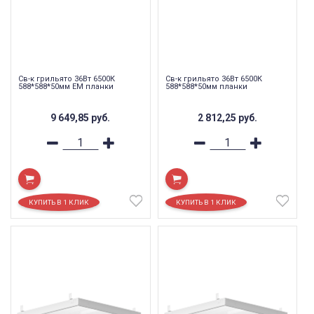
Св-к грильято 36Вт 6500К
Св-к грильято 36Вт 6500К
588*588*50мм EM планки
588*588*50мм планки
9 649,85
руб.
2 812,25
руб.