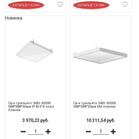
Новинка
Св-к грильято 36Вт 4000К
Св-к грильято 54Вт 4000К
588*588*50мм IP40 РЗ опал
588*588*50мм EM планки
планки
3 970,23
руб.
10 311,54
руб.