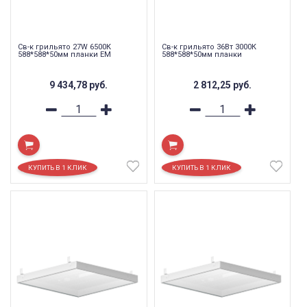
Св-к грильято 27W 6500К
Св-к грильято 36Вт 3000К
588*588*50мм планки EM
588*588*50мм планки
9 434,78
руб.
2 812,25
руб.