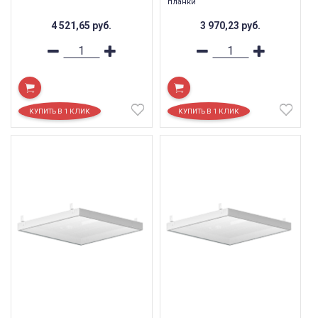
планки
4 521,65
руб.
3 970,23
руб.