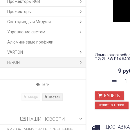
Прожекторы RGB
Прожекторы
Светодиоды и Модули
Управление светом
Алюминиевые профили
VARTON
Лампа энергосбе
Т2/2U 5W E14 6400
FERON
9
ру
Теги
КУПИТЬ
Авада
Вартон
НАШИ НОВОСТИ
ДОСТАВКА
КАК ОРГАНИЗОВАТЬ ОСВЕЩЕНИЕ