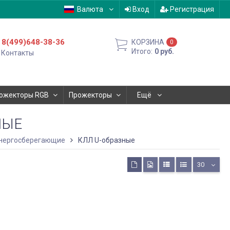
Валюта
Вход
Регистрация
8(499)648-38-36
КОРЗИНА
0
Итого:
0
руб.
Контакты
ожекторы RGB
Прожекторы
Ещё
НЫЕ
нергосберегающие
КЛЛ U-образные
30