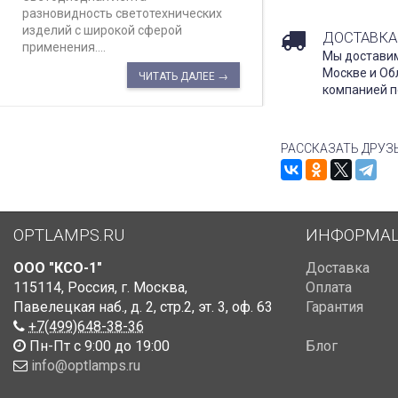
разновидность светотехнических
изделий с широкой сферой
ДОСТАВКА
применения....
Мы доставим
Москве и Об
ЧИТАТЬ ДАЛЕЕ →
компанией п
РАССКАЗАТЬ ДРУЗ
OPTLAMPS.RU
ИНФОРМА
ООО "КСО-1"
Доставка
115114
,
Россия
,
г. Москва
,
Оплата
Павелецкая наб., д. 2, стр.2
,
эт. 3, оф. 63
Гарантия
+7(499)648-38-36
Пн-Пт с 9:00 до 19:00
Блог
info@optlamps.ru