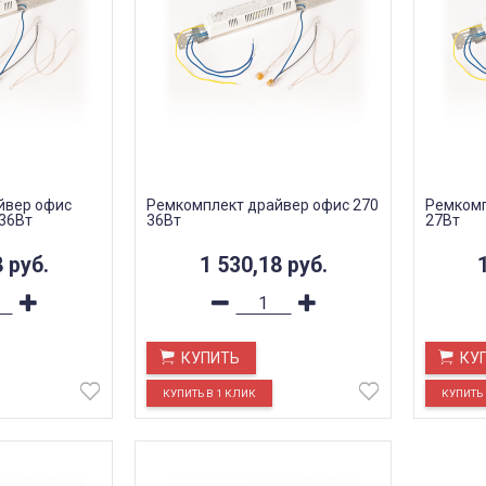
йвер офис
Ремкомплект драйвер офис 270
Ремкомп
36Вт
36Вт
27Вт
8
руб.
1 530,18
руб.
КУПИТЬ
КУ