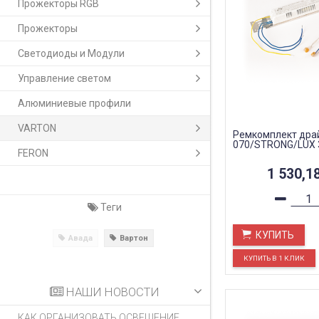
Прожекторы RGB
Прожекторы
Светодиоды и Модули
Управление светом
Алюминиевые профили
VARTON
Ремкомплект дра
070/STRONG/LUX 
FERON
1 530,1
Теги
КУПИТЬ
Авада
Вартон
НАШИ НОВОСТИ
КАК ОРГАНИЗОВАТЬ ОСВЕЩЕНИЕ