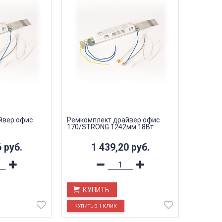
йвер офис
Ремкомплект драйвер офис
170/STRONG 1242мм 18Вт
6
руб.
1 439,20
руб.
КУПИТЬ