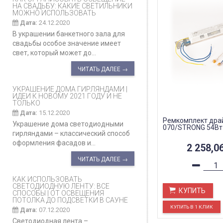
НА СВАДЬБУ: КАКИЕ СВЕТИЛЬНИКИ
МОЖНО ИСПОЛЬЗОВАТЬ
Дата:
24.12.2020
В украшении банкетного зала для
свадьбы особое значение имеет
свет, который может до...
ЧИТАТЬ ДАЛЕЕ →
УКРАШЕНИЕ ДОМА ГИРЛЯНДАМИ |
ИДЕИ К НОВОМУ 2021 ГОДУ И НЕ
ТОЛЬКО
Дата:
15.12.2020
Ремкомплект дра
Украшение дома светодиодными
070/STRONG 54Вт
гирляндами – классический способ
оформления фасадов и...
2 258,0
ЧИТАТЬ ДАЛЕЕ →
КАК ИСПОЛЬЗОВАТЬ
СВЕТОДИОДНУЮ ЛЕНТУ: ВСЕ
КУПИТЬ
СПОСОБЫ | ОТ ОСВЕЩЕНИЯ
ПОТОЛКА ДО ПОДСВЕТКИ В САУНЕ
Дата:
07.12.2020
Светодиодная лента –