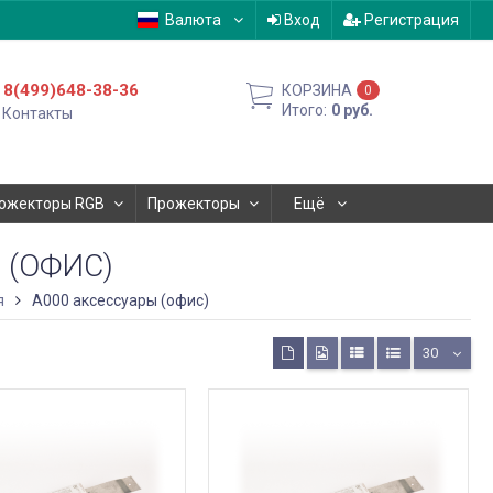
Валюта
Вход
Регистрация
8(499)648-38-36
КОРЗИНА
0
Итого:
0
руб.
Контакты
ожекторы RGB
Прожекторы
Ещё
 (ОФИС)
я
А000 аксессуары (офис)
30