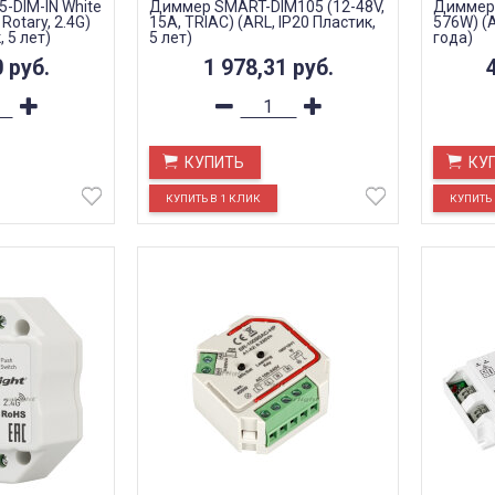
-DIM-IN White
Диммер SMART-DIM105 (12-48V,
Диммер 
 Rotary, 2.4G)
15A, TRIAC) (ARL, IP20 Пластик,
576W) (A
, 5 лет)
5 лет)
года)
0
руб.
1 978,31
руб.
КУПИТЬ
КУ