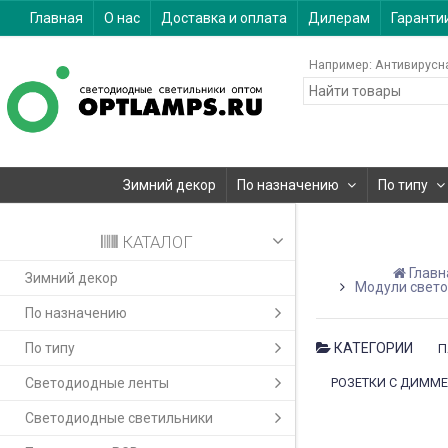
Главная
О нас
Доставка и оплата
Дилерам
Гаранти
Например:
Антивирусн
Зимний декор
По назначению
По типу
КАТАЛОГ
Главн
Зимний декор
Модули свет
По назначению
По типу
КАТЕГОРИИ
П
Светодиодные ленты
РОЗЕТКИ С ДИММЕР
Светодиодные светильники