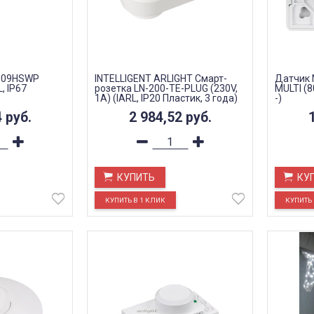
009HSWP
INTELLIGENT ARLIGHT Смарт-
Датчик 
, IP67
розетка LN-200-TE-PLUG (230V,
MULTI (8
1A) (IARL, IP20 Пластик, 3 года)
-)
4
руб.
2 984,52
руб.
КУПИТЬ
КУ