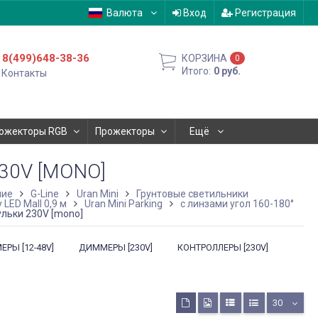
Валюта
Вход
Регистрация
8(499)648-38-36
КОРЗИНА
0
Итого:
0
руб.
Контакты
ожекторы RGB
Прожекторы
Ещё
0V [MONO]
ние
G-Line
Uran Mini
Грунтовые светильники
 LED Mall 0,9 м
Uran Mini Parking
с линзами угол 160-180°
льки 230V [mono]
РЫ [12-48V]
ДИММЕРЫ [230V]
КОНТРОЛЛЕРЫ [230V]
30