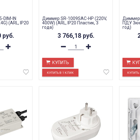
-DIM-IN
Диммер SR-1009SAC-HP (220V,
Диммер 
.4G) (ARL, IP20
400W) (ARL, IP20 Пластик, 3
ПДУ 3кн)
года)
год)
0
руб.
3 766,18
руб.
КУПИТЬ
КУ