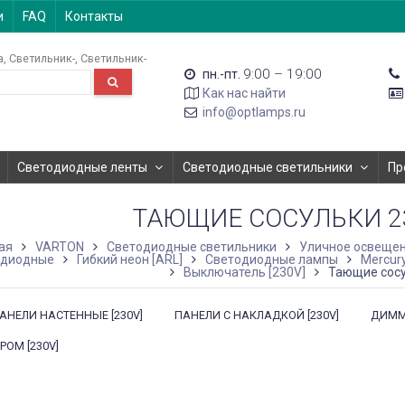
и
FAQ
Контакты
а
Светильник-
Светильник-
9:00 – 19:00
пн.-пт.
Как нас найти
info@optlamps.ru
Светодиодные ленты
Светодиодные светильники
Пр
ТАЮЩИЕ СОСУЛЬКИ 23
ая
VARTON
Светодиодные светильники
Уличное освеще
одиодные
Гибкий неон [ARL]
Светодиодные лампы
Mercury
Выключатель [230V]
Тающие сосу
АНЕЛИ НАСТЕННЫЕ [230V]
ПАНЕЛИ С НАКЛАДКОЙ [230V]
ДИММЕ
ОМ [230V]