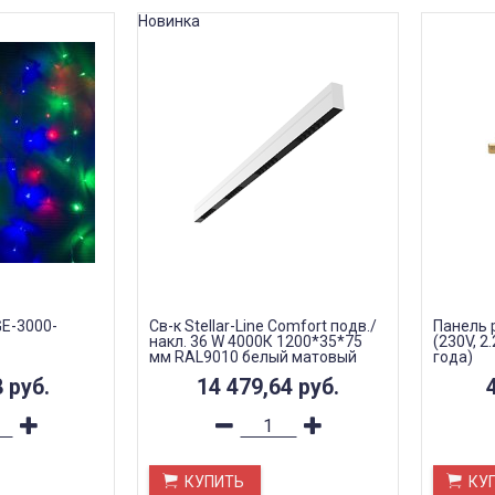
Новинка
E-3000-
Св-к Stellar-Line Сomfort подв./
Панель 
накл. 36 W 4000К 1200*35*75
(230V, 2
мм RAL9010 белый матовый
года)
линзы 50 гр.
8
руб.
14 479,64
руб.
КУПИТЬ
КУ