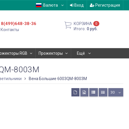
Валюта
Вход
Регистрация
8(499)648-38-36
КОРЗИНА
0
Итого:
0
руб.
Контакты
ожекторы RGB
Прожекторы
Ещё
3QM-8003M
ветильники
Вена Большие 6003QM-8003M
30