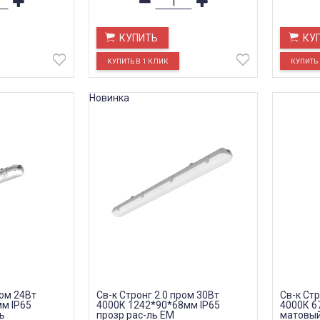
КУПИТЬ
КУ
Новинка
ром 24Вт
Св-к Стронг 2.0 пром 30Вт
Св-к Стр
м IP65
4000К 1242*90*68мм IP65
4000К 6
ь
прозр рас-ль EM
матовый