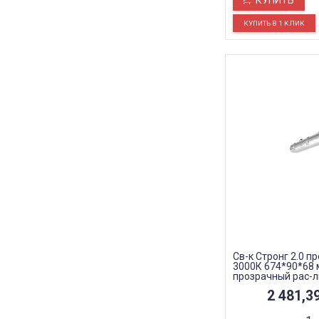
КУПИТЬ
Св-к Стронг 2.0 пр
3000К 674*90*68 
прозрачный рас-л
2 481,3