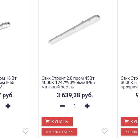
ом 16 Вт
Св-к Стронг 2.0 пром 45Вт
Св-к Стр
мм IP65
4000К 1242*90*68мм IP65
3000К 6
EM
матовый рас-ль
прозрач
7
руб.
3 639,38
руб.
КУПИТЬ
КУ