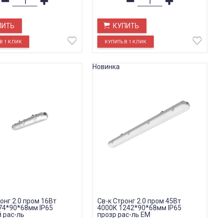
ПИТЬ
КУПИТЬ
Новинка
онг 2.0 пром 16Вт
Св-к Стронг 2.0 пром 45Вт
74*90*68мм IP65
4000К 1242*90*68мм IP65
 рас-ль
прозр рас-ль EM