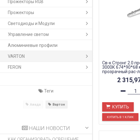
Прожекторы RGB
Прожекторы
Светодиоды и Модули
Управление светом
Алюминиевые профили
VARTON
Св-к Стронг 2.0 пр
FERON
3000К 674*90*68 
прозрачный рас-л
2 315,9
Теги
Авада
Вартон
КУПИТЬ
НАШИ НОВОСТИ
КАК ОРГАНИЗОВАТЬ ОСВЕЩЕНИЕ