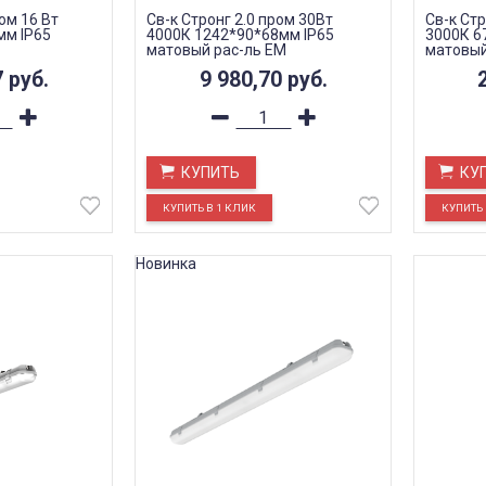
ом 16 Вт
Св-к Стронг 2.0 пром 30Вт
Св-к Стр
мм IP65
4000К 1242*90*68мм IP65
3000К 6
матовый рас-ль EM
матовый
7
руб.
9 980,70
руб.
КУПИТЬ
КУ
Новинка