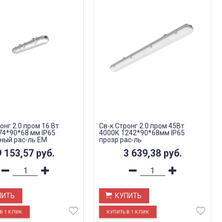
онг 2.0 пром 16 Вт
Св-к Стронг 2.0 пром 45Вт
74*90*68 мм IP65
4000К 1242*90*68мм IP65
ный рас-ль EM
прозр рас-ль
9 153,57
руб.
3 639,38
руб.
ПИТЬ
КУПИТЬ