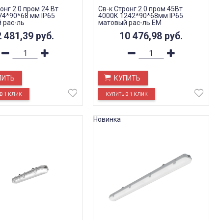
онг 2.0 пром 24 Вт
Св-к Стронг 2.0 пром 45Вт
74*90*68 мм IP65
4000К 1242*90*68мм IP65
 рас-ль
матовый рас-ль EM
2 481,39
руб.
10 476,98
руб.
ПИТЬ
КУПИТЬ
Новинка