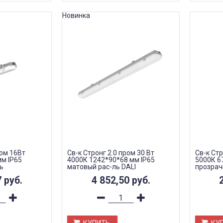
Новинка
ром 16Вт
Св-к Стронг 2.0 пром 30 Вт
Св-к Стр
м IP65
4000К 1242*90*68 мм IP65
5000К 6
ь
матовый рас-ль DALI
прозрач
7
руб.
4 852,50
руб.