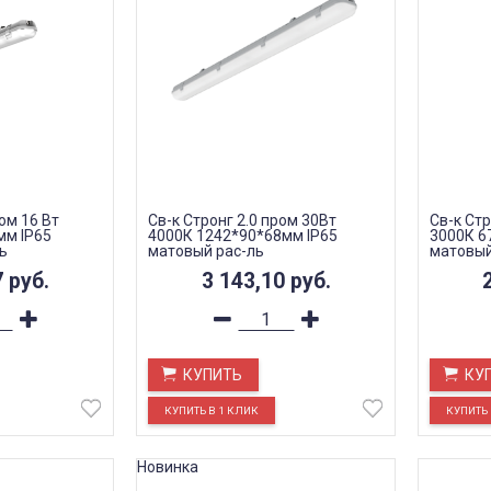
ом 16 Вт
Св-к Стронг 2.0 пром 30Вт
Св-к Стр
мм IP65
4000К 1242*90*68мм IP65
3000К 6
ь
матовый рас-ль
матовый
7
руб.
3 143,10
руб.
КУПИТЬ
КУ
Новинка