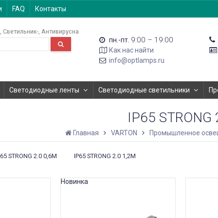
и
FAQ
Контакты
Светильник-
Антивирусна
9:00 – 19:00
пн.-пт.
Как нас найти
info@optlamps.ru
Светодиодные ленты
Светодиодные светильники
Пр
IP65 STRONG 
Главная
VARTON
Промышленное осве
P65 STRONG 2.0 0,6М
IP65 STRONG 2.0 1,2М
Новинка