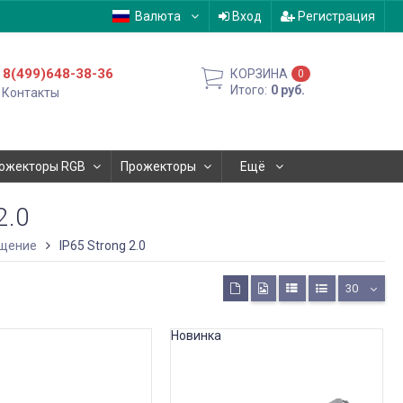
Валюта
Вход
Регистрация
8(499)648-38-36
КОРЗИНА
0
Итого:
0
руб.
Контакты
ожекторы RGB
Прожекторы
Ещё
2.0
щение
IP65 Strong 2.0
30
Новинка