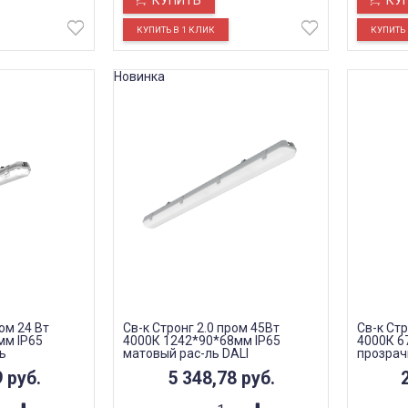
КУПИТЬ
КУ
Новинка
ом 24 Вт
Св-к Стронг 2.0 пром 45Вт
Св-к Стр
мм IP65
4000К 1242*90*68мм IP65
4000К 6
ь
матовый рас-ль DALI
прозрач
9
руб.
5 348,78
руб.