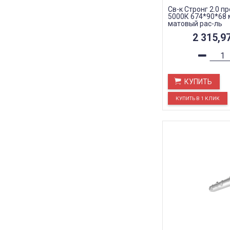
Св-к Стронг 2.0 пр
5000К 674*90*68 
матовый рас-ль
2 315,9
КУПИТЬ