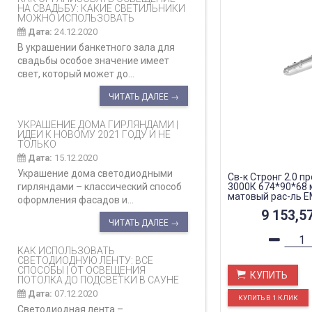
НА СВАДЬБУ: КАКИЕ СВЕТИЛЬНИКИ
МОЖНО ИСПОЛЬЗОВАТЬ
Дата:
24.12.2020
В украшении банкетного зала для
свадьбы особое значение имеет
свет, который может до...
ЧИТАТЬ ДАЛЕЕ →
УКРАШЕНИЕ ДОМА ГИРЛЯНДАМИ |
ИДЕИ К НОВОМУ 2021 ГОДУ И НЕ
ТОЛЬКО
Дата:
15.12.2020
Украшение дома светодиодными
Св-к Стронг 2.0 пр
гирляндами – классический способ
3000К 674*90*68 
матовый рас-ль 
оформления фасадов и...
9 153,5
ЧИТАТЬ ДАЛЕЕ →
КАК ИСПОЛЬЗОВАТЬ
СВЕТОДИОДНУЮ ЛЕНТУ: ВСЕ
СПОСОБЫ | ОТ ОСВЕЩЕНИЯ
КУПИТЬ
ПОТОЛКА ДО ПОДСВЕТКИ В САУНЕ
Дата:
07.12.2020
Светодиодная лента –