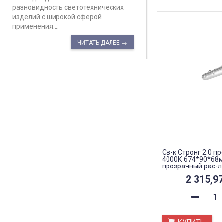
разновидность светотехнических
изделий с широкой сферой
применения....
ЧИТАТЬ ДАЛЕЕ →
Св-к Стронг 2.0 п
4000К 674*90*68м
прозрачный рас-л
2 315,9