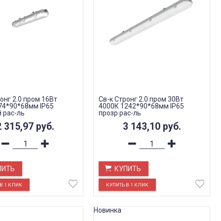
онг 2.0 пром 16Вт
Св-к Стронг 2.0 пром 30Вт
74*90*68мм IP65
4000К 1242*90*68мм IP65
 рас-ль
прозр рас-ль
2 315,97
руб.
3 143,10
руб.
ПИТЬ
КУПИТЬ
Новинка