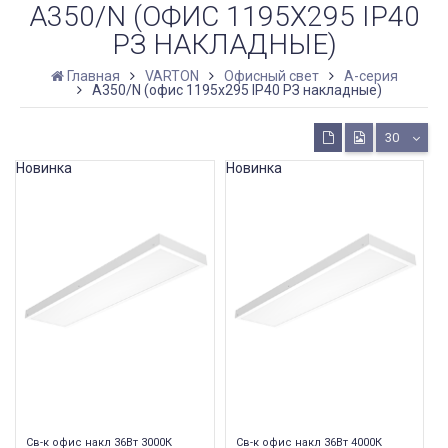
А350/N (ОФИС 1195Х295 IP40
РЗ НАКЛАДНЫЕ)
Главная
VARTON
Офисный свет
A-серия
А350/N (офис 1195х295 IP40 РЗ накладные)
30
Новинка
Новинка
Св-к офис накл 36Вт 3000К
Св-к офис накл 36Вт 4000К