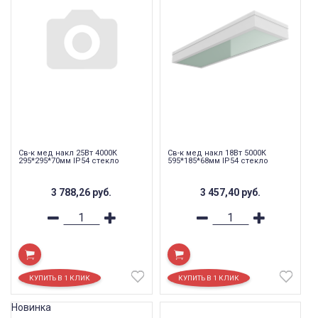
Св-к мед накл 25Вт 4000К
Св-к мед накл 18Вт 5000К
295*295*70мм IP54 стекло
595*185*68мм IP54 стекло
3 788,26
руб.
3 457,40
руб.
Новинка