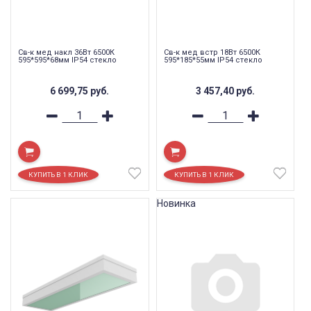
Св-к мед накл 36Вт 6500К
Св-к мед встр 18Вт 6500К
595*595*68мм IP54 стекло
595*185*55мм IP54 стекло
6 699,75
руб.
3 457,40
руб.
Новинка