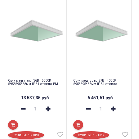
Св-к мед накл 36Вт 5000К
Св-к мед встр 27Вт 4000К
595*595*68мм IP54 стекло EM
595*595*55мм IP54 стекло
13 537,35
руб.
6 451,61
руб.