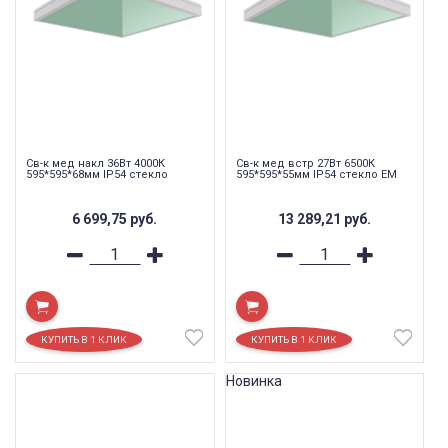
Св-к мед накл 36Вт 4000К
Св-к мед встр 27Вт 6500К
595*595*68мм IP54 стекло
595*595*55мм IP54 стекло EM
6 699,75
руб.
13 289,21
руб.
Новинка