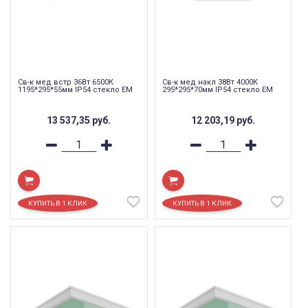
Св-к мед встр 36Вт 6500К
Св-к мед накл 38Вт 4000К
1195*295*55мм IP54 стекло EM
295*295*70мм IP54 стекло EM
13 537,35
руб.
12 203,19
руб.