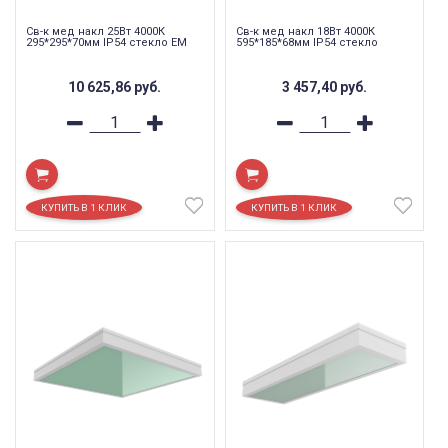
Св-к мед накл 25Вт 4000К
Св-к мед накл 18Вт 4000К
295*295*70мм IP54 стекло EM
595*185*68мм IP54 стекло
10 625,86
руб.
3 457,40
руб.