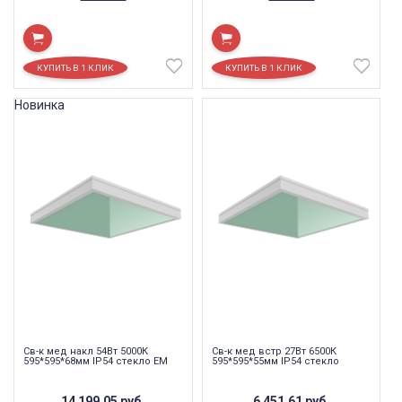
Новинка
Св-к мед накл 54Вт 5000К
Св-к мед встр 27Вт 6500К
595*595*68мм IP54 стекло EM
595*595*55мм IP54 стекло
14 199,05
руб.
6 451,61
руб.