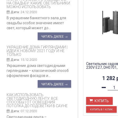
НА СВАДЬБУ: КАКИЕ СВЕТИЛЬНИКИ
МОЖНО ИСПОЛЬЗОВАТЬ
Дата:
24.12.2020
В украшении банкетного зала для
свадьбы особое значение имеет
свет, который может до...
ЧИТАТЬ ДАЛЕЕ →
УКРАШЕНИЕ ДОМА ГИРЛЯНДАМИ |
ИДЕИ К НОВОМУ 2021 ГОДУ И НЕ
ТОЛЬКО
Дата:
15.12.2020
Светильник садов
Украшение дома светодиодными
230V E27, DH0701,
гирляндами – классический способ
оформления фасадов и...
1 282
ЧИТАТЬ ДАЛЕЕ →
КАК ИСПОЛЬЗОВАТЬ
СВЕТОДИОДНУЮ ЛЕНТУ: ВСЕ
КУПИТЬ
СПОСОБЫ | ОТ ОСВЕЩЕНИЯ
ПОТОЛКА ДО ПОДСВЕТКИ В САУНЕ
Дата:
07.12.2020
Светодиодная лента –