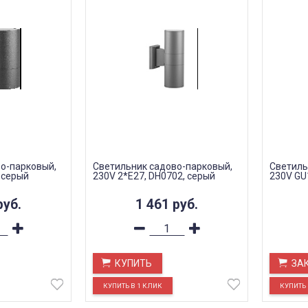
о-парковый,
Светильник садово-парковый,
Светиль
 серый
230V 2*E27, DH0702, серый
230V GU
руб.
1 461
руб.
КУПИТЬ
ЗА