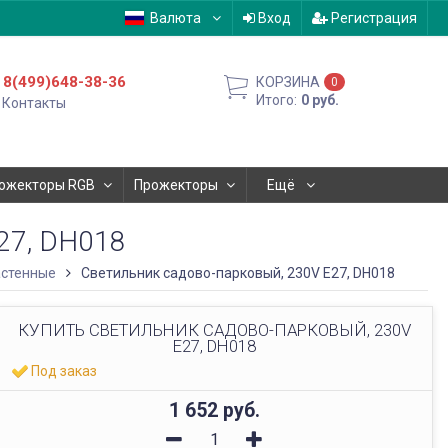
Валюта
Вход
Регистрация
8(499)648-38-36
КОРЗИНА
0
Итого:
0
руб.
Контакты
ожекторы RGB
Прожекторы
Ещё
7, DH018
астенные
Светильник садово-парковый, 230V E27, DH018
КУПИТЬ СВЕТИЛЬНИК САДОВО-ПАРКОВЫЙ, 230V
E27, DH018
Под заказ
1 652
руб.