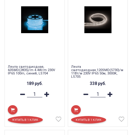
Лента светодиодная,
Лента
60SMD(2835)/m 4.4W/m 230V
светодиодная,120SMD(5730)/м
IP65 100m, синий, LS704
11Вт/м 230V IP65 50м, 3000K,
LS705
189
руб.
338
руб.