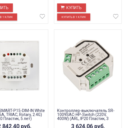
ПИТЬ
КУПИТЬ
SMART-P15-DIM-IN White
Контроллер-выключатель SR-
5A, TRIAC, Rotary, 2.4G)
1009SAC-HP-Switch (220V,
20 Пластик, 5 лет)
400W) (ARL, IP20 Пластик, 3
года)
2 842,40
руб.
3 624,06
руб.