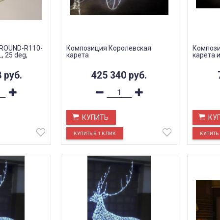
GROUND-R110-
Композиция Королевская
Компози
 25 deg,
карета
карета и
8
руб.
425 340
руб.
КУПИТЬ
КУ