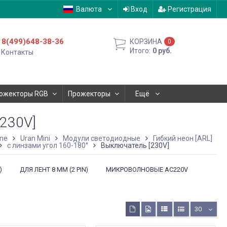
Валюта
Вход
Регистрация
8(499)648-38-36
КОРЗИНА
0
Итого:
0
руб.
Контакты
ожекторы RGB
Прожекторы
Ещё
230V]
ine
Uran Mini
Модули светодиодные
Гибкий неон [ARL]
с линзами угол 160-180°
Выключатель [230V]
)
ДЛЯ ЛЕНТ 8 ММ (2 PIN)
МИКРОВОЛНОВЫЕ AC220V
30