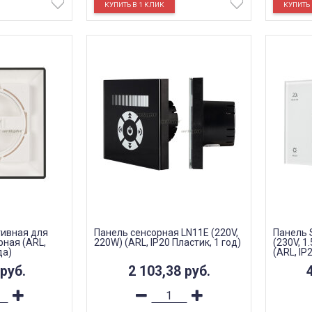
тивная для
Панель сенсорная LN11E (220V,
Панель 
рная (ARL,
220W) (ARL, IP20 Пластик, 1 год)
(230V, 1
да)
(ARL, IP
руб.
2 103,38
руб.