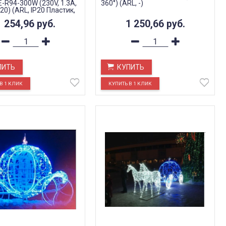
-R94-300W (230V, 1.3A,
360°) (ARL, -)
P20) (ARL, IP20 Пластик,
1 254,96
руб.
1 250,66
руб.
ПИТЬ
КУПИТЬ