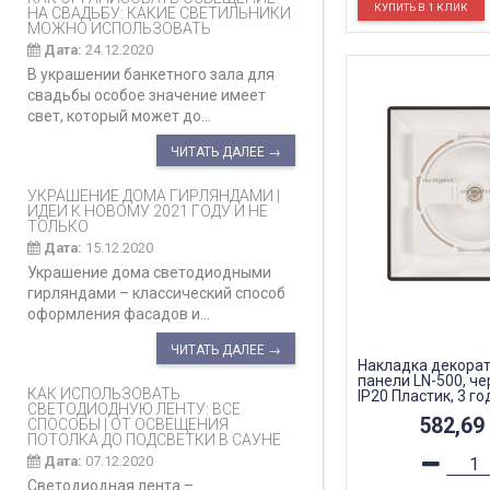
НА СВАДЬБУ: КАКИЕ СВЕТИЛЬНИКИ
МОЖНО ИСПОЛЬЗОВАТЬ
Дата:
24.12.2020
В украшении банкетного зала для
свадьбы особое значение имеет
свет, который может до...
ЧИТАТЬ ДАЛЕЕ →
УКРАШЕНИЕ ДОМА ГИРЛЯНДАМИ |
ИДЕИ К НОВОМУ 2021 ГОДУ И НЕ
ТОЛЬКО
Дата:
15.12.2020
Украшение дома светодиодными
гирляндами – классический способ
оформления фасадов и...
ЧИТАТЬ ДАЛЕЕ →
Накладка декора
панели LN-500, че
КАК ИСПОЛЬЗОВАТЬ
IP20 Пластик, 3 го
СВЕТОДИОДНУЮ ЛЕНТУ: ВСЕ
582,69
СПОСОБЫ | ОТ ОСВЕЩЕНИЯ
ПОТОЛКА ДО ПОДСВЕТКИ В САУНЕ
Дата:
07.12.2020
Светодиодная лента –