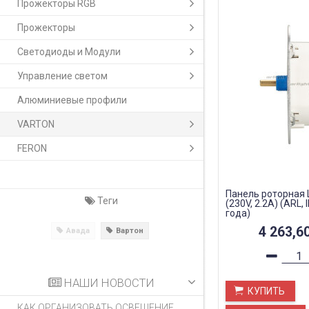
Прожекторы RGB
Прожекторы
Светодиоды и Модули
Управление светом
Алюминиевые профили
VARTON
FERON
Панель роторная 
Теги
(230V, 2.2A) (ARL,
года)
4 263,6
Авада
Вартон
НАШИ НОВОСТИ
КУПИТЬ
КАК ОРГАНИЗОВАТЬ ОСВЕЩЕНИЕ