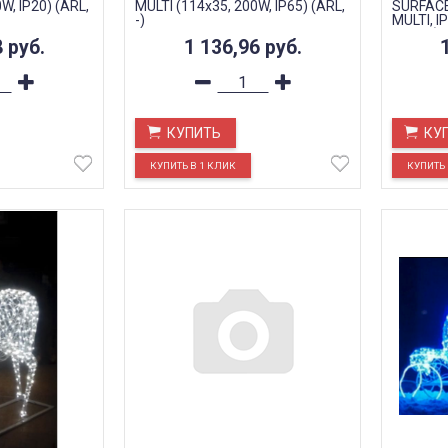
W, IP20) (ARL,
MULTI (114x35, 200W, IP65) (ARL,
SURFACE
-)
MULTI, I
2 года)
8
руб.
1 136,96
руб.
КУПИТЬ
КУ