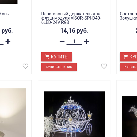
Конь
Пластиковый держатель для
Светова
флэш-модуля VISOR-SPI-D40-
Золушк
6LED-24V RGB
0
руб.
14,16
руб.
КУПИТЬ
КУ