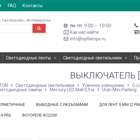
и
FAQ
Контакты
Светильник-
Антивирусна
9:00 – 19:00
пн.-пт.
Как нас найти
info@optlamps.ru
Светодиодные ленты
Светодиодные светильники
Пр
ВЫКЛЮЧАТЕЛЬ [
TON
Светодиодные светильники
Уличное освещение
G-L
ветодиодные лампы
Mercury LED Mall 0,9 м
Uran Mini Parking
ЕРМЕТИЧНЫЕ
ВЫВОДНЫЕ С РАЗЪЕМАМИ
ДЛЯ ЛЕНТ 5 ММ (2 PIN
4 PIN)
ФОТОРЕЛЕ AC220V