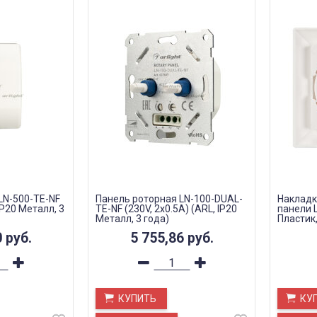
LN-500-TE-NF
Панель роторная LN-100-DUAL-
Накладк
 IP20 Металл, 3
TE-NF (230V, 2x0.5A) (ARL, IP20
панели L
Металл, 3 года)
Пластик,
0
руб.
5 755,86
руб.
КУПИТЬ
КУ