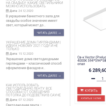
НА СВАДЬБУ: КАКИЕ СВЕТИЛЬНИКИ
МОЖНО ИСПОЛЬЗОВАТЬ
Дата:
24.12.2020
В украшении банкетного зала для
свадьбы особое значение имеет
свет, который может до...
ЧИТАТЬ ДАЛЕЕ →
УКРАШЕНИЕ ДОМА ГИРЛЯНДАМИ |
ИДЕИ К НОВОМУ 2021 ГОДУ И НЕ
ТОЛЬКО
Дата:
15.12.2020
Св-к Vector (Prelu
Украшение дома светодиодными
4000К 594*594*58
гирляндами – классический способ
опал
оформления фасадов и...
6 289,6
ЧИТАТЬ ДАЛЕЕ →
КАК ИСПОЛЬЗОВАТЬ
СВЕТОДИОДНУЮ ЛЕНТУ: ВСЕ
КУПИТЬ
СПОСОБЫ | ОТ ОСВЕЩЕНИЯ
ПОТОЛКА ДО ПОДСВЕТКИ В САУНЕ
Дата:
07.12.2020
Светодиодная лента –