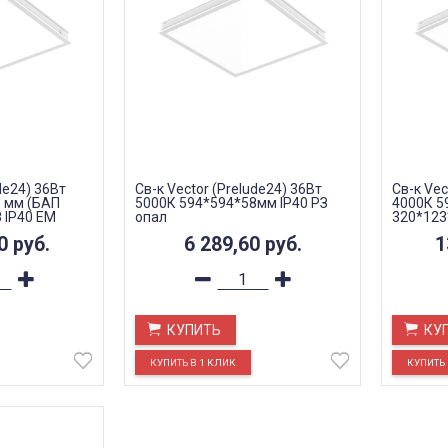
de24) 36Вт
Св-к Vector (Prelude24) 36Вт
Св-к Vec
 мм (БАП
5000К 594*594*58мм IP40 РЗ
4000К 5
 IP40 EM
опал
320*123
20
руб.
6 289,60
руб.
1
КУПИТЬ
КУ