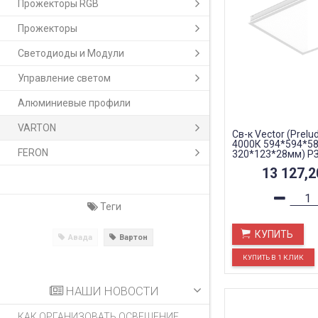
Прожекторы RGB
Прожекторы
Светодиоды и Модули
Управление светом
Алюминиевые профили
VARTON
Св-к Vector (Prelu
4000К 594*594*58
FERON
320*123*28мм) РЗ
Teletest
13 127,
Теги
КУПИТЬ
Авада
Вартон
НАШИ НОВОСТИ
КАК ОРГАНИЗОВАТЬ ОСВЕЩЕНИЕ