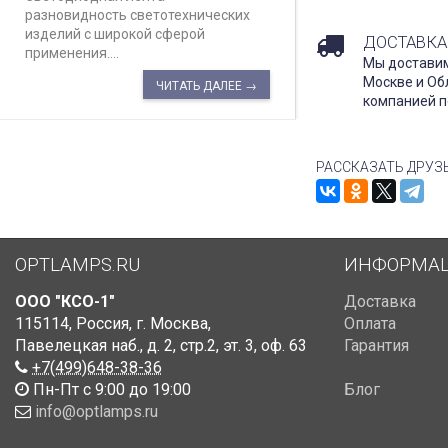
разновидность светотехнических
изделий с широкой сферой
ДОСТАВКА
применения....
Мы доставим
Москве и Об
ЧИТАТЬ ДАЛЕЕ →
компанией п
РАССКАЗАТЬ ДРУЗ
OPTLAMPS.RU
ИНФОРМА
ООО "КСО-1"
Доставка
115114
,
Россия
,
г. Москва
,
Оплата
Павелецкая наб., д. 2, стр.2
,
эт. 3, оф. 63
Гарантия
+7(499)648-38-36
Пн-Пт с 9:00 до 19:00
Блог
info@optlamps.ru