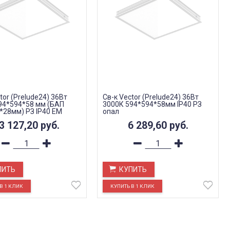
tor (Prelude24) 36Вт
Св-к Vector (Prelude24) 36Вт
94*594*58 мм (БАП
3000К 594*594*58мм IP40 РЗ
*28мм) РЗ IP40 EM
опал
3 127,20
руб.
6 289,60
руб.
ПИТЬ
КУПИТЬ