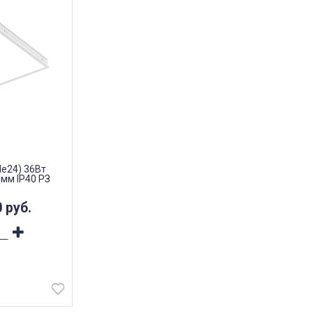
de24) 36Вт
мм IP40 РЗ
0
руб.