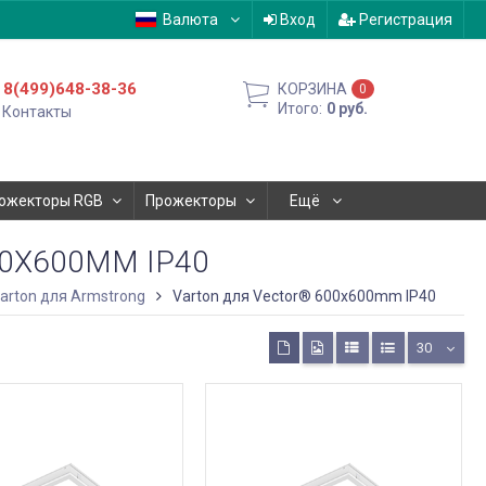
Валюта
Вход
Регистрация
8(499)648-38-36
КОРЗИНА
0
Итого:
0
руб.
Контакты
ожекторы RGB
Прожекторы
Ещё
0X600MM IP40
arton для Armstrong
Varton для Vector® 600x600mm IP40
30