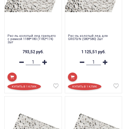
Рас-ль колотый лед грильято
Рас-ль колотый лед для
с рамкой 1188*180 (1182*174)
GR070/N (580*580) 2шт
2шт
793,52
руб.
1 125,51
руб.