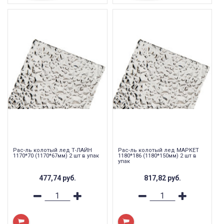
Рас-ль колотый лед Т-ЛАЙН
Рас-ль колотый лед МАРКЕТ
1170*70 (1170*67мм) 2 шт в упак
1180*186 (1180*150мм) 2 шт в
упак
477,74
руб.
817,82
руб.