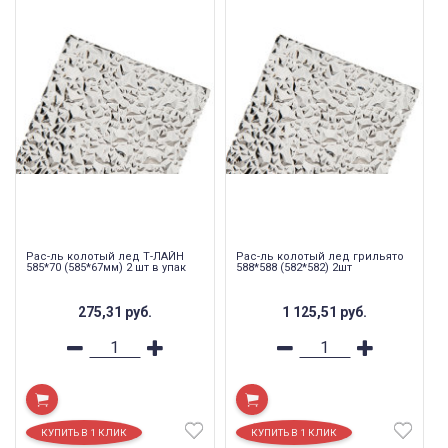
Рас-ль колотый лед Т-ЛАЙН
Рас-ль колотый лед грильято
585*70 (585*67мм) 2 шт в упак
588*588 (582*582) 2шт
275,31
руб.
1 125,51
руб.