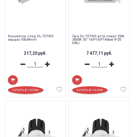
Коннектор соед DL-TETRIS
Св-к DL-TETRIS встр поврт 25W
кардан 93х34mm
3000K 35° 165*165*140мм IP20
DALI
217,20
руб.
7 477,11
руб.