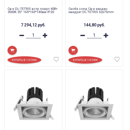
Св-к DL-TETRIS встр поврт 40Вт
Скоба соед Св-к кардан
3000K 35° 165*165*140мм IP20
квадрат DL-TETRIS 62х75mm
7 294,12
руб.
144,80
руб.