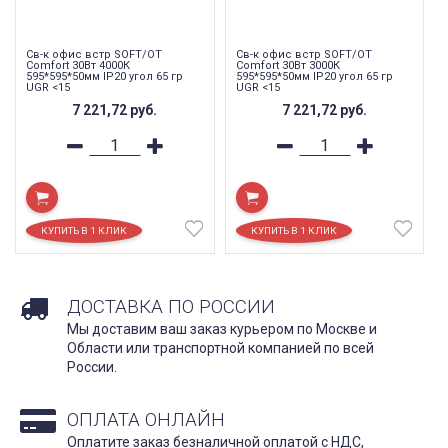
Св-к офис встр SOFT/OT
Св-к офис встр SOFT/OT
Comfort 30Вт 4000К
Comfort 30Вт 3000К
595*595*50мм IP20 угол 65 гр
595*595*50мм IP20 угол 65 гр
UGR <15
UGR <15
7 221,72
руб.
7 221,72
руб.
ДОСТАВКА ПО РОССИИ
Мы доставим ваш заказ курьером по Москве и
Области или транспортной компанией по всей
России.
ОПЛАТА ОНЛАЙН
Оплатите заказ безналичной оплатой с НДС,