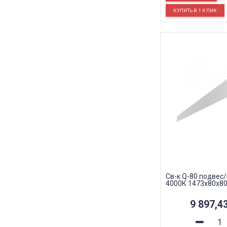
Св-к Q-80 подвес
4000К 1473х80х80
9 897,4