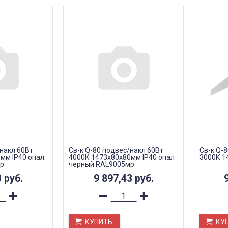
/накл 60Вт
Св-к Q-80 подвес/накл 60Вт
Св-к Q-
мм IP40 опал
4000К 1473х80х80мм IP40 опал
3000К 1
р
черный RAL9005мр
3
руб.
9 897,43
руб.
КУПИТЬ
КУ