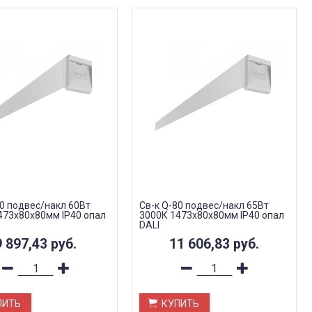
80 подвес/накл 60Вт
Св-к Q-80 подвес/накл 65Вт
473х80х80мм IP40 опал
3000К 1473х80х80мм IP40 опал
DALI
9 897,43
руб.
11 606,83
руб.
ПИТЬ
КУПИТЬ