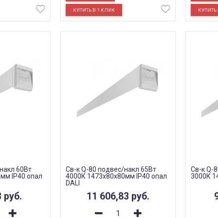
/накл 60Вт
Св-к Q-80 подвес/накл 65Вт
Св-к Q-
мм IP40 опал
4000К 1473х80х80мм IP40 опал
3000К 1
DALI
3
руб.
11 606,83
руб.