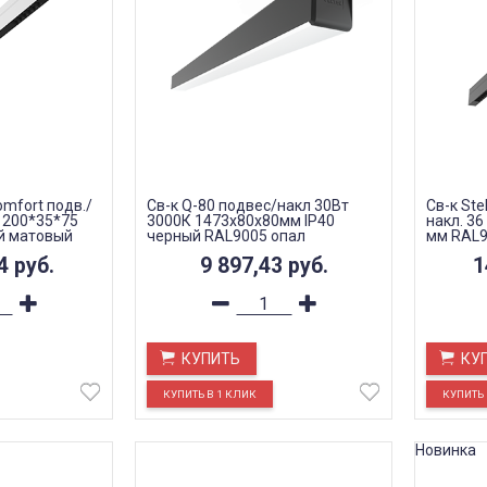
Сomfort подв./
Св-к Q-80 подвес/накл 30Вт
Св-к Ste
 1200*35*75
3000К 1473х80х80мм IP40
накл. 3
й матовый
черный RAL9005 опал
мм RAL9
линзы 50
64
руб.
9 897,43
руб.
1
КУПИТЬ
КУ
Новинка