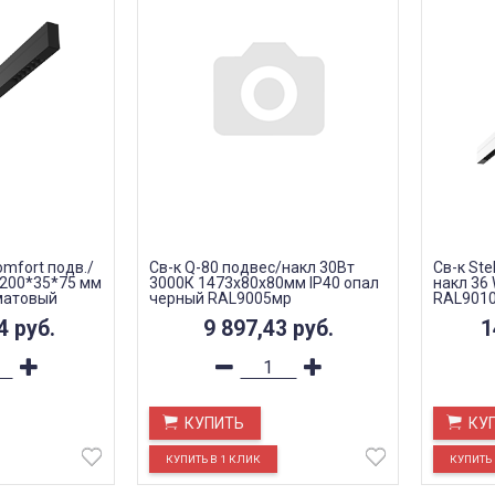
Сomfort подв./
Св-к Q-80 подвес/накл 30Вт
Св-к Ste
1200*35*75 мм
3000К 1473х80х80мм IP40 опал
накл 36
матовый
черный RAL9005мр
RAL9010
50 гр.
64
руб.
9 897,43
руб.
1
КУПИТЬ
КУ