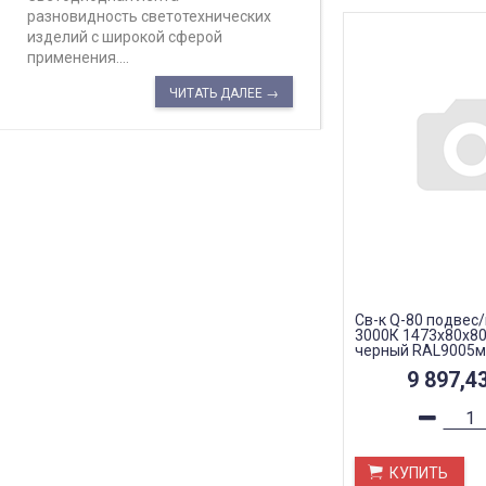
разновидность светотехнических
изделий с широкой сферой
применения....
ЧИТАТЬ ДАЛЕЕ →
Св-к Q-80 подвес
3000К 1473х80х80
черный RAL9005м
9 897,4
КУПИТЬ