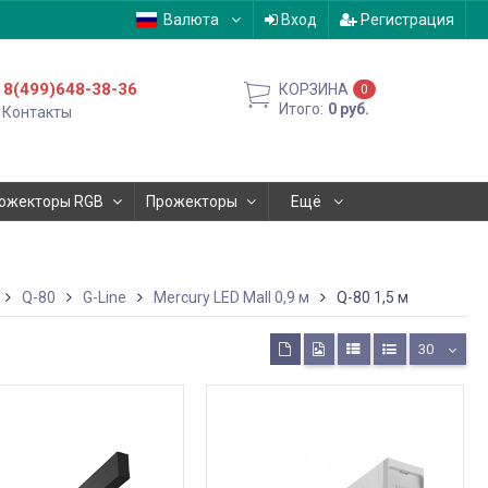
Валюта
Вход
Регистрация
8(499)648-38-36
КОРЗИНА
0
Итого:
0
руб.
Контакты
ожекторы RGB
Прожекторы
Ещё
Q-80
G-Line
Mercury LED Mall 0,9 м
Q-80 1,5 м
30