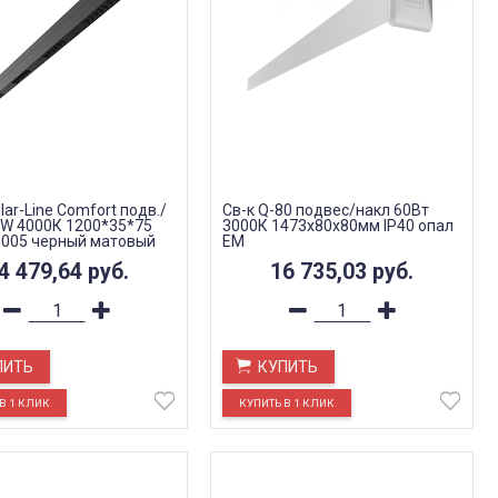
llar-Line Сomfort подв./
Св-к Q-80 подвес/накл 60Вт
6 W 4000К 1200*35*75
3000К 1473х80х80мм IP40 опал
005 черный матовый
EM
 гр.
4 479,64
руб.
16 735,03
руб.
ПИТЬ
КУПИТЬ