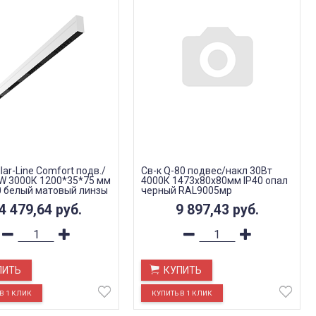
llar-Line Сomfort подв./
Св-к Q-80 подвес/накл 30Вт
 W 3000К 1200*35*75 мм
4000К 1473х80х80мм IP40 опал
 белый матовый линзы
черный RAL9005мр
4 479,64
руб.
9 897,43
руб.
ПИТЬ
КУПИТЬ