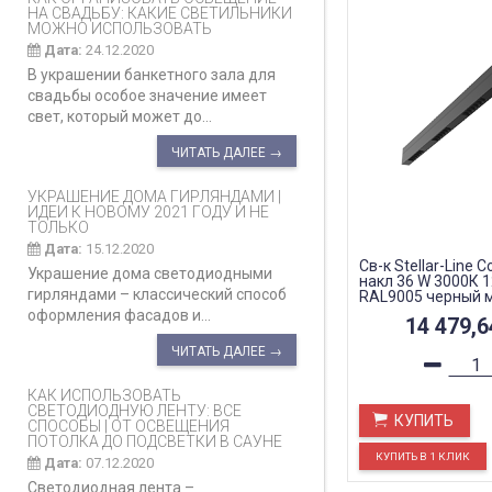
НА СВАДЬБУ: КАКИЕ СВЕТИЛЬНИКИ
МОЖНО ИСПОЛЬЗОВАТЬ
Дата:
24.12.2020
В украшении банкетного зала для
свадьбы особое значение имеет
свет, который может до...
ЧИТАТЬ ДАЛЕЕ →
УКРАШЕНИЕ ДОМА ГИРЛЯНДАМИ |
ИДЕИ К НОВОМУ 2021 ГОДУ И НЕ
ТОЛЬКО
Дата:
15.12.2020
Св-к Stellar-Line 
Украшение дома светодиодными
накл 36 W 3000К 
гирляндами – классический способ
RAL9005 черный 
линзы 50 гр.
оформления фасадов и...
14 479,
ЧИТАТЬ ДАЛЕЕ →
КАК ИСПОЛЬЗОВАТЬ
СВЕТОДИОДНУЮ ЛЕНТУ: ВСЕ
КУПИТЬ
СПОСОБЫ | ОТ ОСВЕЩЕНИЯ
ПОТОЛКА ДО ПОДСВЕТКИ В САУНЕ
Дата:
07.12.2020
Светодиодная лента –