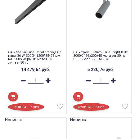
Св-к Stellar-Line Сomfort подв./
Св-к трек TT-Vivo TrueBright 8 Вт
накл 36 W 3000К 1200*35*75 мм
3000К 196x200x45 мм угол 30 гр
RAL9005 черный матовый
CRI 92 серый RAL7045
линзы 50 гр.
14 479,64
руб.
5 230,76
руб.
Новинка
Новинка