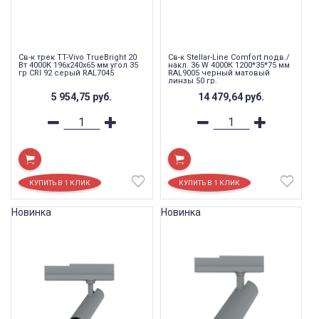
Св-к трек TT-Vivo TrueBright 20
Св-к Stellar-Line Сomfort подв./
Вт 4000К 196х240х65 мм угол 35
накл. 36 W 4000К 1200*35*75 мм
гр CRI 92 серый RAL7045
RAL9005 черный матовый
линзы 50 гр.
5 954,75
руб.
14 479,64
руб.
Новинка
Новинка