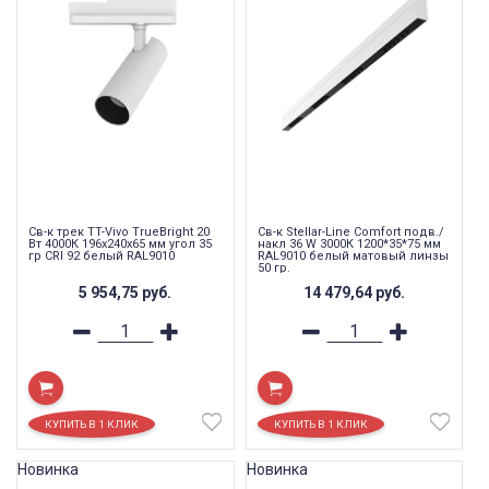
Св-к трек TT-Vivo TrueBright 20
Св-к Stellar-Line Сomfort подв./
Вт 4000К 196х240х65 мм угол 35
накл 36 W 3000К 1200*35*75 мм
гр CRI 92 белый RAL9010
RAL9010 белый матовый линзы
50 гр.
5 954,75
руб.
14 479,64
руб.
Новинка
Новинка