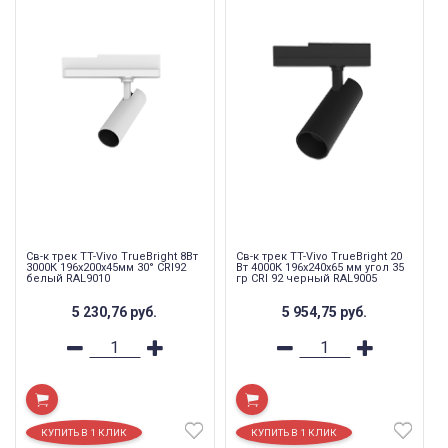
Св-к трек TT-Vivo TrueBright 8Вт
Св-к трек TT-Vivo TrueBright 20
3000К 196x200x45мм 30° CRI92
Вт 4000К 196х240х65 мм угол 35
белый RAL9010
гр CRI 92 черный RAL9005
5 230,76
руб.
5 954,75
руб.