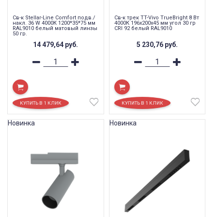
Св-к Stellar-Line Сomfort подв./
Св-к трек TT-Vivo TrueBright 8 Вт
накл. 36 W 4000К 1200*35*75 мм
4000К 196x200x45 мм угол 30 гр
RAL9010 белый матовый линзы
CRI 92 белый RAL9010
50 гр.
14 479,64
руб.
5 230,76
руб.
Новинка
Новинка