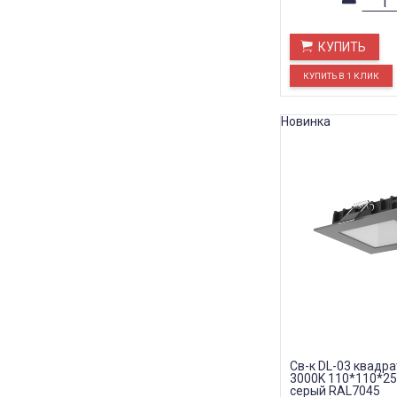
КУПИТЬ
Новинка
Св-к DL-03 квадра
3000K 110*110*25
серый RAL7045