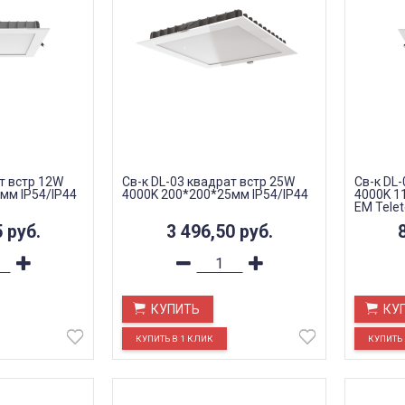
т встр 12W
Св-к DL-03 квадрат встр 25W
Св-к DL
мм IP54/IP44
4000K 200*200*25мм IP54/IP44
4000K 1
EM Telet
5
руб.
3 496,50
руб.
КУПИТЬ
КУ