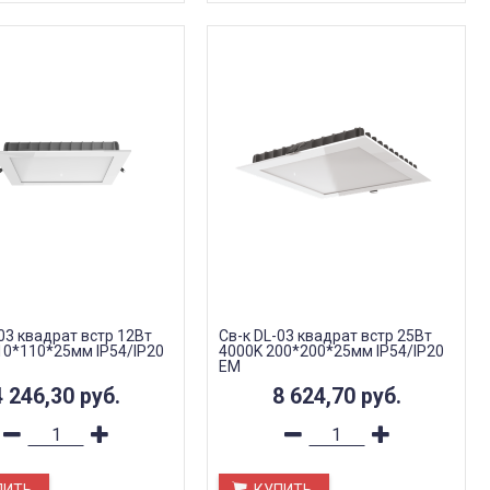
03 квадрат встр 12Вт
Св-к DL-03 квадрат встр 25Вт
10*110*25мм IP54/IP20
4000K 200*200*25мм IP54/IP20
EM
4 246,30
руб.
8 624,70
руб.