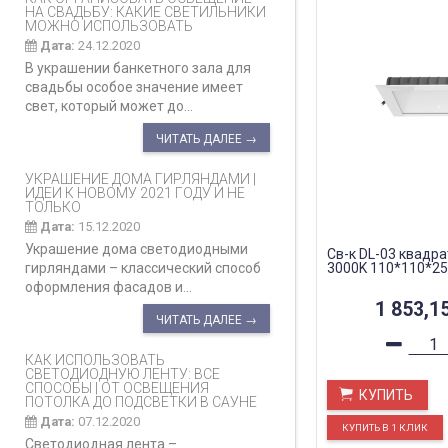
НА СВАДЬБУ: КАКИЕ СВЕТИЛЬНИКИ
МОЖНО ИСПОЛЬЗОВАТЬ
Дата:
24.12.2020
В украшении банкетного зала для
свадьбы особое значение имеет
свет, который может до...
ЧИТАТЬ ДАЛЕЕ →
УКРАШЕНИЕ ДОМА ГИРЛЯНДАМИ |
ИДЕИ К НОВОМУ 2021 ГОДУ И НЕ
ТОЛЬКО
Дата:
15.12.2020
Украшение дома светодиодными
Св-к DL-03 квадра
гирляндами – классический способ
3000K 110*110*25
оформления фасадов и...
1 853,1
ЧИТАТЬ ДАЛЕЕ →
КАК ИСПОЛЬЗОВАТЬ
СВЕТОДИОДНУЮ ЛЕНТУ: ВСЕ
СПОСОБЫ | ОТ ОСВЕЩЕНИЯ
КУПИТЬ
ПОТОЛКА ДО ПОДСВЕТКИ В САУНЕ
Дата:
07.12.2020
Светодиодная лента –