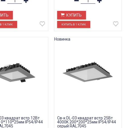
ПИТЬ
КУПИТЬ
Новинка
03 квадрат встр 12Вт
Св-к DL-03 квадрат встр 25Вт
10*110*25мм IP54/IP44
4000K 200*200*25мм IP54/IP44
AL7045
серый RAL7045