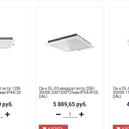
т встр 12W
Св-к DL-03 квадрат встр 25Вт
Св-к DL-
мм IP44/20
3000K 200*200*25мм IP54/IP20
3000K 1
DALI
DALI
0
руб.
5 889,65
руб.