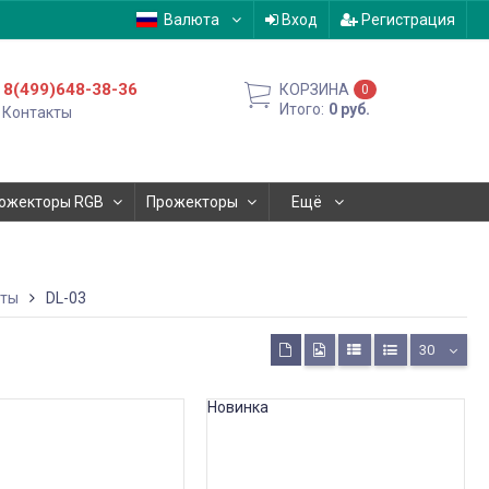
Валюта
Вход
Регистрация
8(499)648-38-36
КОРЗИНА
0
Итого:
0
руб.
Контакты
ожекторы RGB
Прожекторы
Ещё
йты
DL-03
30
Новинка