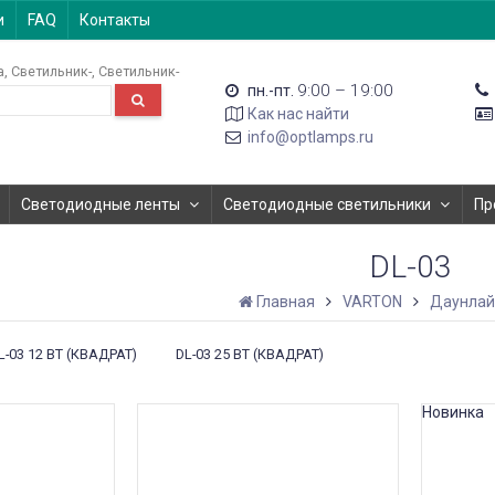
и
FAQ
Контакты
а
Светильник-
Светильник-
9:00 – 19:00
пн.-пт.
Как нас найти
info@optlamps.ru
Светодиодные ленты
Светодиодные светильники
Пр
DL-03
Главная
VARTON
Даунла
L-03 12 ВТ (КВАДРАТ)
DL-03 25 ВТ (КВАДРАТ)
Новинка