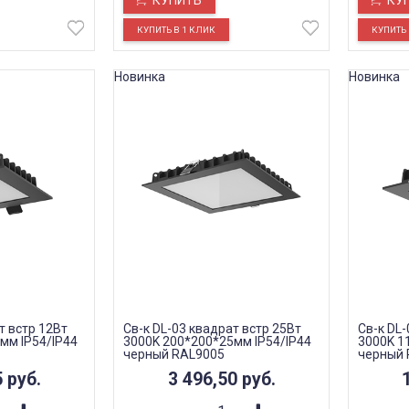
КУПИТЬ
КУ
Новинка
Новинка
т встр 12Вт
Св-к DL-03 квадрат встр 25Вт
Св-к DL-
мм IP54/IP44
3000K 200*200*25мм IP54/IP44
3000K 1
черный RAL9005
черный 
5
руб.
3 496,50
руб.