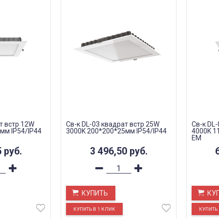
т встр 12W
Св-к DL-03 квадрат встр 25W
Св-к DL
мм IP54/IP44
3000K 200*200*25мм IP54/IP44
4000K 1
EM
5
руб.
3 496,50
руб.
КУПИТЬ
КУ