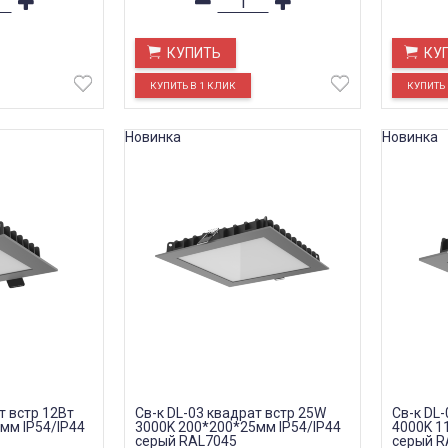
КУПИТЬ
КУ
Новинка
Новинка
т встр 12Вт
Св-к DL-03 квадрат встр 25W
Св-к DL-
мм IP54/IP44
3000K 200*200*25мм IP54/IP44
4000K 1
серый RAL7045
серый R