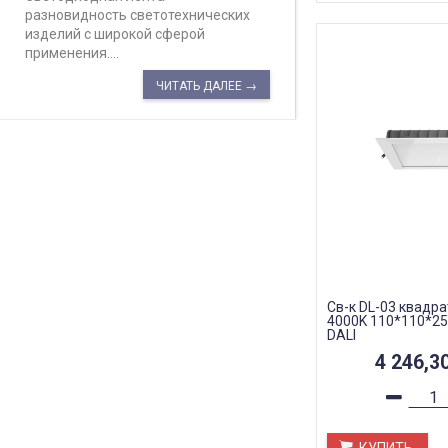
разновидность светотехнических
изделий с широкой сферой
применения....
ЧИТАТЬ ДАЛЕЕ →
Св-к DL-03 квадра
4000K 110*110*25
DALI
4 246,3