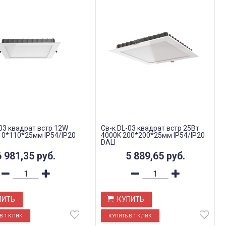
-03 квадрат встр 12W
Св-к DL-03 квадрат встр 25Вт
10*110*25мм IP54/IP20
4000K 200*200*25мм IP54/IP20
DALI
6 981,35
руб.
5 889,65
руб.
ПИТЬ
КУПИТЬ