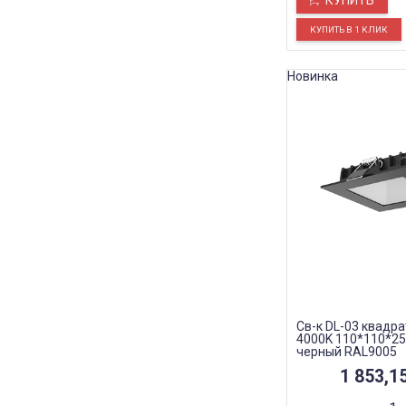
КУПИТЬ
Новинка
Св-к DL-03 квадра
4000K 110*110*25
черный RAL9005
1 853,1