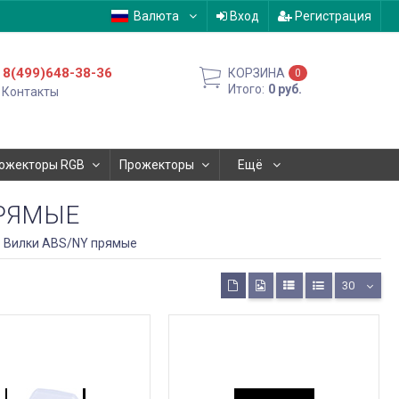
Валюта
Вход
Регистрация
8(499)648-38-36
КОРЗИНА
0
Итого:
0
руб.
Контакты
ожекторы RGB
Прожекторы
Ещё
ПРЯМЫЕ
Вилки ABS/NY прямые
30