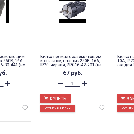
заземляющим
Вилка прямая с заземляющим
Вилка п
к 250В, 16A,
контактом, пластик 250В, 16A,
10A, IP2
16-30-441 (не
IP20, черная, PPG16-42-201 (не
(не для 
для DIY)
уб.
67
руб.
КУПИТЬ
ЗА