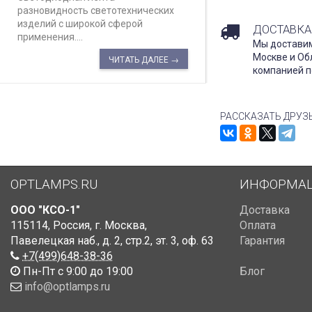
разновидность светотехнических
изделий с широкой сферой
ДОСТАВКА
применения....
Мы доставим
Москве и Об
ЧИТАТЬ ДАЛЕЕ →
компанией п
РАССКАЗАТЬ ДРУЗ
OPTLAMPS.RU
ИНФОРМА
ООО "КСО-1"
Доставка
115114
,
Россия
,
г. Москва
,
Оплата
Павелецкая наб., д. 2, стр.2
,
эт. 3, оф. 63
Гарантия
+7(499)648-38-36
Пн-Пт с 9:00 до 19:00
Блог
info@optlamps.ru