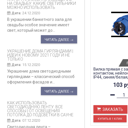
НА СВАДЬБУ: КАКИЕ СВЕТИЛЬНИКИ
МОЖНО ИСПОЛЬЗОВАТЬ
Дата:
24.12.2020
В украшении банкетного зала для
свадьбы особое значение имеет
свет, который может до...
ЧИТАТЬ ДАЛЕЕ →
УКРАШЕНИЕ ДОМА ГИРЛЯНДАМИ |
ИДЕИ К НОВОМУ 2021 ГОДУ И НЕ
ТОЛЬКО
Дата:
15.12.2020
Вилка прямая с 
Украшение дома светодиодными
контактом, нейлон
гирляндами – классический способ
IP44, синяя/белая
441 (не для DIY)
оформления фасадов и...
103
р
ЧИТАТЬ ДАЛЕЕ →
КАК ИСПОЛЬЗОВАТЬ
СВЕТОДИОДНУЮ ЛЕНТУ: ВСЕ
ЗАКАЗАТЬ
СПОСОБЫ | ОТ ОСВЕЩЕНИЯ
ПОТОЛКА ДО ПОДСВЕТКИ В САУНЕ
Дата:
07.12.2020
Светодиодная лента –