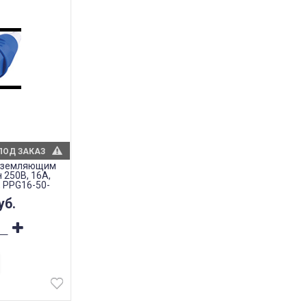
ПОД ЗАКАЗ
заземляющим
 250В, 16A,
, PPG16-50-
уб.