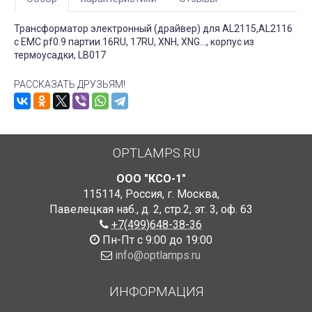
Трансформатор электронный (драйвер) для AL2115,AL2116
с EMC pf0.9 партии 16RU, 17RU, XNH, XNG..., корпус из
термоусадки, LB017
РАССКАЗАТЬ ДРУЗЬЯМ!
OPTLAMPS.RU
ООО "КСО-1"
115114
,
Россия
,
г. Москва
,
Павелецкая наб., д. 2, стр.2
,
эт. 3, оф. 63
+7(499)648-38-36
Пн-Пт с 9:00 до 19:00
info@optlamps.ru
ИНФОРМАЦИЯ