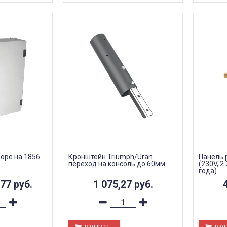
оре на 1856
Кронштейн Triumph/Uran
Панель 
переход на консоль до 60мм
(230V, 2
года)
,77
руб.
1 075,27
руб.