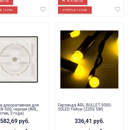
ПИТЬ
КУПИТЬ
а декоративная для
Гирлянда ARL-BULLET-5000-
N-500, черная (ARL,
50LED Yellow (220V, 5W)
стик, 3 года)
582,69
руб.
336,41
руб.