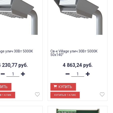
lage улич 30Вт 5000К
Св-к Village улич 30Вт 5000К
50х140°
4 230,77
руб.
4 863,24
руб.
ПИТЬ
КУПИТЬ