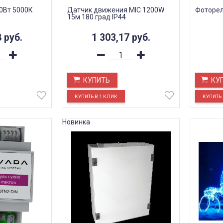
60Вт 5000К
Датчик движения MIC 1200W
Фоторел
15м 180 град IP44
8
руб.
1 303,17
руб.
КУПИТЬ
КУ
Новинка