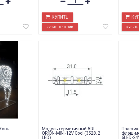
КУПИТЬ
КУ
Конь
Модуль герметичный ARL-
Пластик
ORION-MINI-12V Cool (3528, 2
флэш-мо
LED)
6LED-24