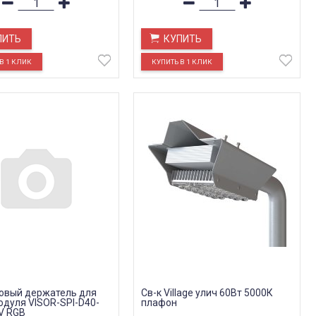
ПИТЬ
КУПИТЬ
овый держатель для
Св-к Village улич 60Вт 5000К
дуля VISOR-SPI-D40-
плафон
V RGB