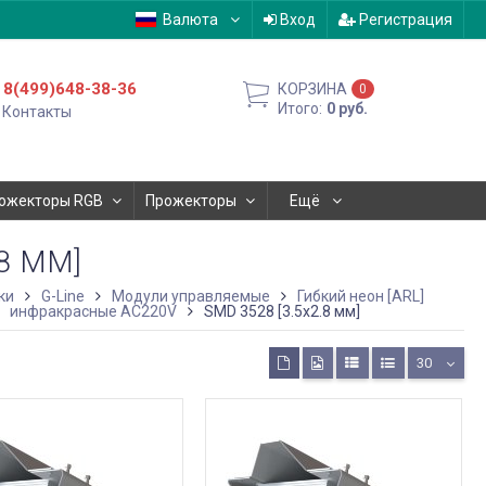
Валюта
Вход
Регистрация
8(499)648-38-36
КОРЗИНА
0
Итого:
0
руб.
Контакты
ожекторы RGB
Прожекторы
Ещё
.8 ММ]
ки
G-Line
Модули управляемые
Гибкий неон [ARL]
инфракрасные AC220V
SMD 3528 [3.5х2.8 мм]
30