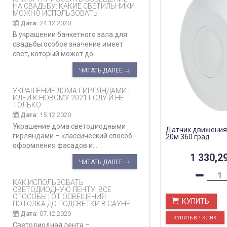
НА СВАДЬБУ: КАКИЕ СВЕТИЛЬНИКИ
МОЖНО ИСПОЛЬЗОВАТЬ
Дата:
24.12.2020
В украшении банкетного зала для
свадьбы особое значение имеет
свет, который может до...
ЧИТАТЬ ДАЛЕЕ →
УКРАШЕНИЕ ДОМА ГИРЛЯНДАМИ |
ИДЕИ К НОВОМУ 2021 ГОДУ И НЕ
ТОЛЬКО
Дата:
15.12.2020
Украшение дома светодиодными
Датчик движения
гирляндами – классический способ
20м 360 град
оформления фасадов и...
1 330,2
ЧИТАТЬ ДАЛЕЕ →
КАК ИСПОЛЬЗОВАТЬ
СВЕТОДИОДНУЮ ЛЕНТУ: ВСЕ
СПОСОБЫ | ОТ ОСВЕЩЕНИЯ
КУПИТЬ
ПОТОЛКА ДО ПОДСВЕТКИ В САУНЕ
Дата:
07.12.2020
Светодиодная лента –