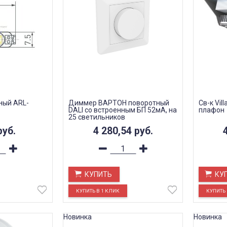
ный ARL-
Диммер ВАРТОН поворотный
Св-к Vil
DALI со встроенным БП 52мА, на
плафон
25 светильников
руб.
4 280,54
руб.
КУПИТЬ
КУ
Новинка
Новинка