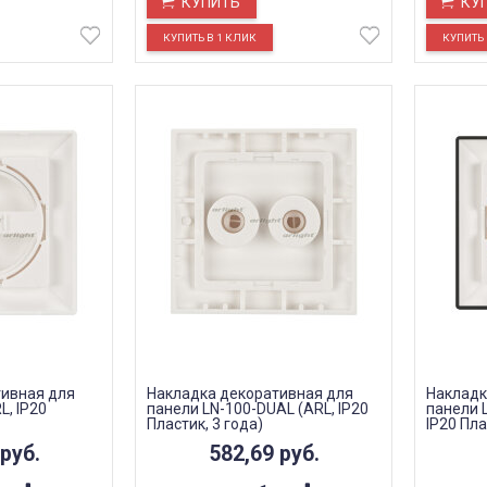
КУПИТЬ
КУ
тивная для
Накладка декоративная для
Накладк
L, IP20
панели LN-100-DUAL (ARL, IP20
панели L
Пластик, 3 года)
IP20 Пла
руб.
582,69
руб.