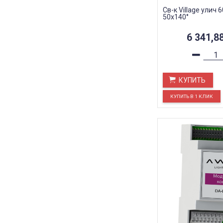
Св-к Village улич 
50х140°
6 341,8
КУПИТЬ