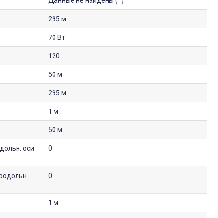
Данные не найдены (*)
295 м
70 Вт
120
50 м
295 м
1 м
50 м
дольн. оси
0
родольн.
0
1 м