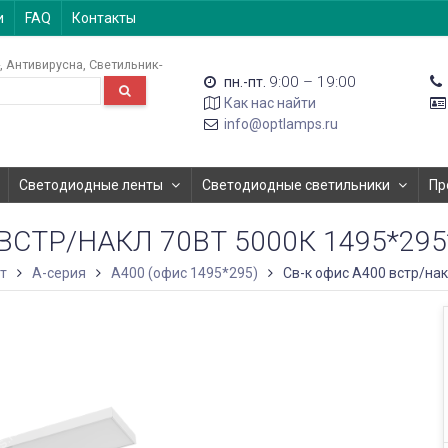
и
FAQ
Контакты
Антивирусна
Светильник-
9:00 – 19:00
пн.-пт.
Как нас найти
info@optlamps.ru
Светодиодные ленты
Светодиодные светильники
Пр
ВСТР/НАКЛ 70ВТ 5000К 1495*295
т
A-серия
А400 (офис 1495*295)
Св-к офис A400 встр/нак