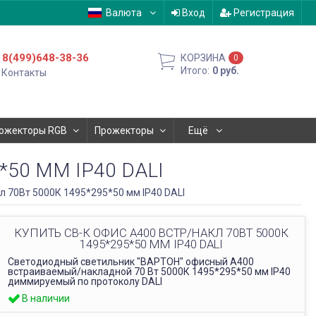
Валюта
Вход
Регистрация
8(499)648-38-36
КОРЗИНА
0
Итого:
0
руб.
Контакты
ожекторы RGB
Прожекторы
Ещё
*50 ММ IP40 DALI
л 70Вт 5000К 1495*295*50 мм IP40 DALI
КУПИТЬ СВ-К ОФИС A400 ВСТР/НАКЛ 70ВТ 5000К
1495*295*50 ММ IP40 DALI
Светодиодный светильник "ВАРТОН" офисный A400
встраиваемый/накладной 70 Вт 5000К 1495*295*50 мм IP40
диммируемый по протоколу DALI
В наличии