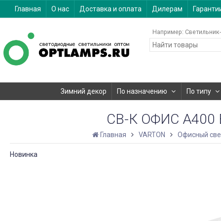
Главная
О нас
Доставка и оплата
Дилерам
Гаранти
Например:
Светильник-
Зимний декор
По назначению
По типу
СВ-К ОФИС A400 
Главная
VARTON
Офисный све
Новинка