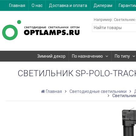
Главная
О нас
Доставка и оплата
Дилерам
Гаранти
Например:
Светильник-
Зимний декор
По назначению
По типу
СВЕТИЛЬНИК SP-POLO-TRACK-P
Главная
Светодиодные светильники
Светильник