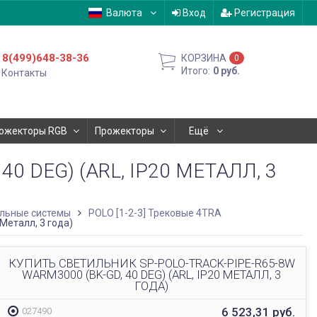
Валюта
Вход
Регистрация
8(499)648-38-36
КОРЗИНА
0
Итого:
0
руб.
Контакты
ожекторы RGB
Прожекторы
Ещё
0 DEG) (ARL, IP20 МЕТАЛЛ, 3
льные системы
POLO [1-2-3] Трековые 4TRA
Металл, 3 года)
КУПИТЬ СВЕТИЛЬНИК SP-POLO-TRACK-PIPE-R65-8W
WARM3000 (BK-GD, 40 DEG) (ARL, IP20 МЕТАЛЛ, 3
ГОДА)
6 523,31
руб.
027490