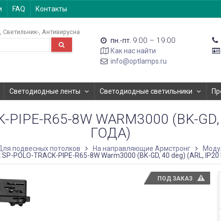
и
FAQ
Контакты
Светильник-
Антивирусна
9:00 – 19:00
пн.-пт.
Как нас найти
info@optlamps.ru
Светодиодные ленты
Светодиодные светильники
Пр
IPE-R65-8W WARM3000 (BK-GD, 4
ГОДА)
Для подвесных потолков
На направляющие Армстронг
Моду
 SP-POLO-TRACK-PIPE-R65-8W Warm3000 (BK-GD, 40 deg) (ARL, IP20 
ПОД ЗАКАЗ