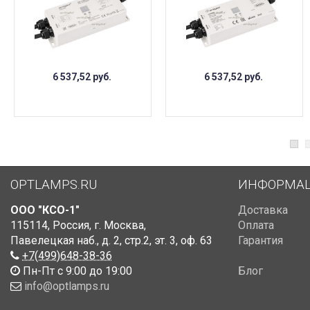
6 537,52
руб.
6 537,52
руб.
OPTLAMPS.RU
ИНФОРМА
ООО "КСО-1"
Доставка
115114
,
Россия
,
г. Москва
,
Оплата
Павелецкая наб., д. 2, стр.2
,
эт. 3, оф. 63
Гарантия
+7(499)648-38-36
Пн-Пт с 9:00 до 19:00
Блог
info@optlamps.ru