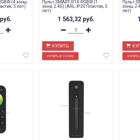
GBW (4 зоны,
Пульт SMART-R14-RGBW (1
Пульт S
астик, 5 лет)
зона, 2.4G) (ARL, IP20 Пластик, 5
зоны, 2.
лет)
лет)
руб.
1 563,32
руб.
КУПИТЬ
КУ