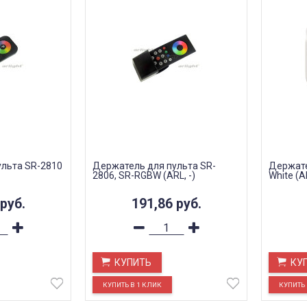
льта SR-2810
Держатель для пульта SR-
Держате
2806, SR-RGBW (ARL, -)
White (A
руб.
191,86
руб.
КУПИТЬ
КУ