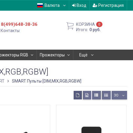
Валюта
Вход
Регистрация
8(499)648-38-36
КОРЗИНА
0
Итого:
0
руб.
Контакты
ожекторы RGB
Прожекторы
Ещё
X,RGB,RGBW]
RT
SMART Пульты [DIM,MIX,RGB,RGBW]
30