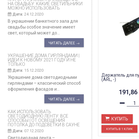
НА СВАДЬБУ: КАКИЕ СВЕТИЛЬНИКИ
МОЖНО ИСПОЛЬЗОВАТЬ
Дата:
24.12.2020
В украшении банкетного зала для
свадьбы особое значение имеет
свет, который может до...
ЧИТАТЬ ДАЛЕЕ →
УКРАШЕНИЕ ДОМА ГИРЛЯНДАМИ |
ИДЕИ К НОВОМУ 2021 ГОДУ И НЕ
ТОЛЬКО
Дата:
15.12.2020
Держатель для пу
Украшение дома светодиодными
(ARL, -)
гирляндами – классический способ
оформления фасадов и...
191,86
ЧИТАТЬ ДАЛЕЕ →
КАК ИСПОЛЬЗОВАТЬ
СВЕТОДИОДНУЮ ЛЕНТУ: ВСЕ
КУПИТЬ
СПОСОБЫ | ОТ ОСВЕЩЕНИЯ
ПОТОЛКА ДО ПОДСВЕТКИ В САУНЕ
Дата:
07.12.2020
Светодиодная лента –