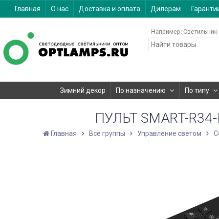
Главная
О нас
Доставка и оплата
Дилерам
Гаранти
Например:
Светильник-
Зимний декор
По назначению
По типу
ПУЛЬТ SMART-R34-M
Главная
Все группы
Управление светом
С