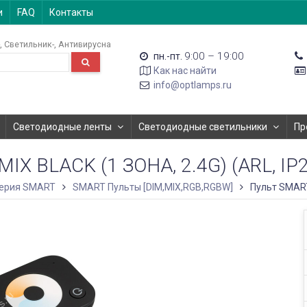
и
FAQ
Контакты
Светильник-
Антивирусна
9:00 – 19:00
пн.-пт.
Как нас найти
info@optlamps.ru
Светодиодные ленты
Светодиодные светильники
Пр
IX BLACK (1 ЗОНА, 2.4G) (ARL, IP
ерия SMART
SMART Пульты [DIM,MIX,RGB,RGBW]
Пульт SMART-