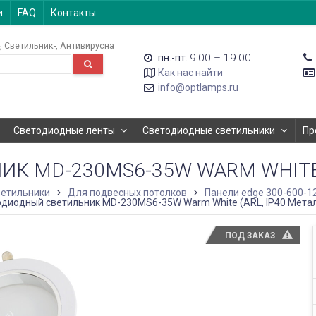
и
FAQ
Контакты
Светильник-
Антивирусна
9:00 – 19:00
пн.-пт.
Как нас найти
info@optlamps.ru
Светодиодные ленты
Светодиодные светильники
Пр
 MD-230MS6-35W WARM WHITE (A
етильники
Для подвесных потолков
Панели edge 300-600-1
диодный светильник MD-230MS6-35W Warm White (ARL, IP40 Металл
ПОД ЗАКАЗ