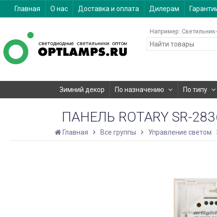
Главная
О нас
Доставка и оплата
Дилерам
Гаранти
Например:
Светильник-
Зимний декор
По назначению
По типу
ПАНЕЛЬ ROTARY SR-2836R
Главная
Все группы
Управление светом