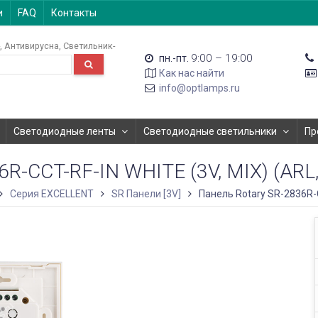
и
FAQ
Контакты
Антивирусна
Светильник-
9:00 – 19:00
пн.-пт.
Как нас найти
info@optlamps.ru
Светодиодные ленты
Светодиодные светильники
Пр
-CCT-RF-IN WHITE (3V, MIX) (ARL
Серия EXCELLENT
SR Панели [3V]
Панель Rotary SR-2836R-CC