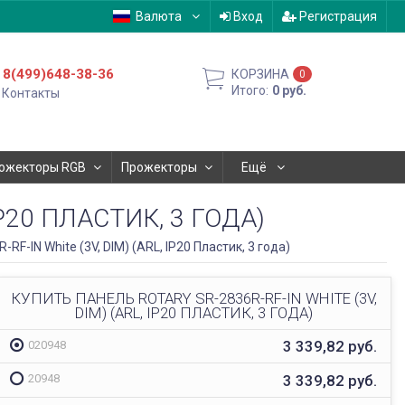
Валюта
Вход
Регистрация
8(499)648-38-36
КОРЗИНА
0
Итого:
0
руб.
Контакты
ожекторы RGB
Прожекторы
Ещё
IP20 ПЛАСТИК, 3 ГОДА)
RF-IN White (3V, DIM) (ARL, IP20 Пластик, 3 года)
КУПИТЬ ПАНЕЛЬ ROTARY SR-2836R-RF-IN WHITE (3V,
DIM) (ARL, IP20 ПЛАСТИК, 3 ГОДА)
3 339,82
руб.
020948
3 339,82
руб.
20948