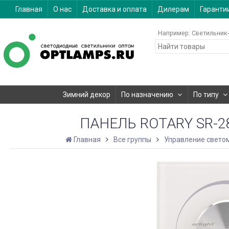
Главная
О нас
Доставка и оплата
Дилерам
Гаранти
Например:
Светильник-
Зимний декор
По назначению
По типу
ПАНЕЛЬ ROTARY SR-283
Главная
Все группы
Управление свето