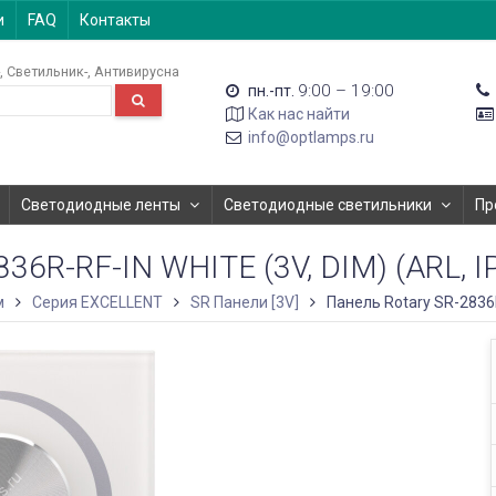
и
FAQ
Контакты
Светильник-
Антивирусна
9:00 – 19:00
пн.-пт.
Как нас найти
info@optlamps.ru
Светодиодные ленты
Светодиодные светильники
Пр
6R-RF-IN WHITE (3V, DIM) (ARL, 
м
Серия EXCELLENT
SR Панели [3V]
Панель Rotary SR-2836R-