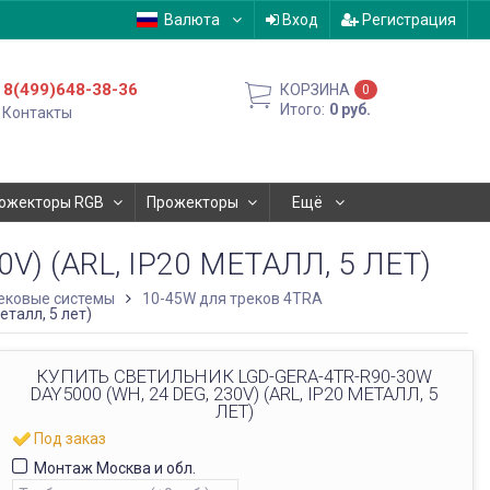
Валюта
Вход
Регистрация
8(499)648-38-36
КОРЗИНА
0
Итого:
0
руб.
Контакты
ожекторы RGB
Прожекторы
Ещё
) (ARL, IP20 МЕТАЛЛ, 5 ЛЕТ)
ековые системы
10-45W для треков 4TRA
талл, 5 лет)
КУПИТЬ СВЕТИЛЬНИК LGD-GERA-4TR-R90-30W
DAY5000 (WH, 24 DEG, 230V) (ARL, IP20 МЕТАЛЛ, 5
ЛЕТ)
Под заказ
Монтаж Москва и обл.