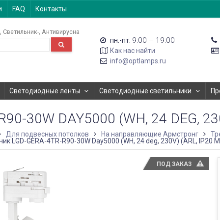
и
FAQ
Контакты
Светильник-
Антивирусна
9:00 – 19:00
пн.-пт.
Как нас найти
info@optlamps.ru
Светодиодные ленты
Светодиодные светильники
Пр
0-30W DAY5000 (WH, 24 DEG, 230V
Для подвесных потолков
На направляющие Армстронг
Тр
ик LGD-GERA-4TR-R90-30W Day5000 (WH, 24 deg, 230V) (ARL, IP20 Ме
ПОД ЗАКАЗ