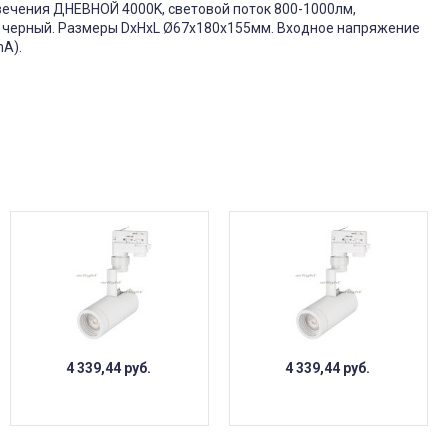
свечения ДНЕВНОЙ 4000K, световой поток 800-1000лм,
вет черный. Размеры DxHxL Ø67x180x155мм. Входное напряжение
mA).
4 339,44
руб.
4 339,44
руб.