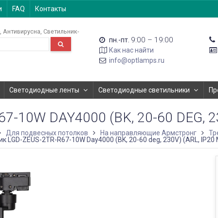
и
FAQ
Контакты
Антивирусна
Светильник-
9:00 – 19:00
пн.-пт.
Как нас найти
info@optlamps.ru
Светодиодные ленты
Светодиодные светильники
Пр
10W DAY4000 (BK, 20-60 DEG, 23
Для подвесных потолков
На направляющие Армстронг
Тр
к LGD-ZEUS-2TR-R67-10W Day4000 (BK, 20-60 deg, 230V) (ARL, IP20 