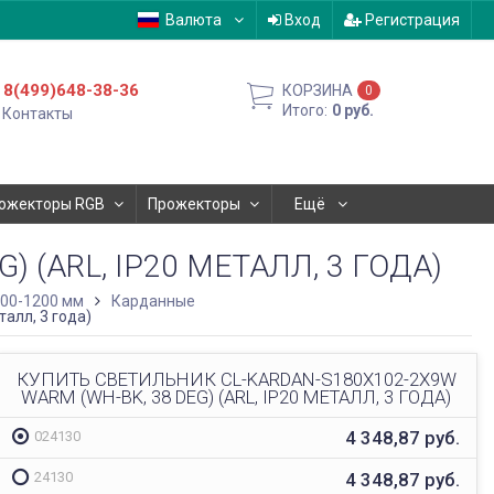
Валюта
Вход
Регистрация
8(499)648-38-36
КОРЗИНА
0
Итого:
0
руб.
Контакты
ожекторы RGB
Прожекторы
Ещё
 (ARL, IP20 МЕТАЛЛ, 3 ГОДА)
600-1200 мм
Карданные
алл, 3 года)
КУПИТЬ СВЕТИЛЬНИК CL-KARDAN-S180X102-2X9W
WARM (WH-BK, 38 DEG) (ARL, IP20 МЕТАЛЛ, 3 ГОДА)
4 348,87
руб.
024130
4 348,87
руб.
24130