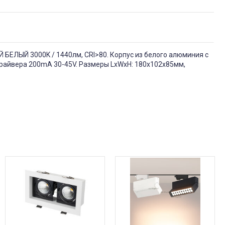
Й БЕЛЫЙ 3000K / 1440лм, CRI>80. Корпус из белого алюминия с
драйвера 200mA 30-45V. Размеры LxWxH: 180х102x85мм,