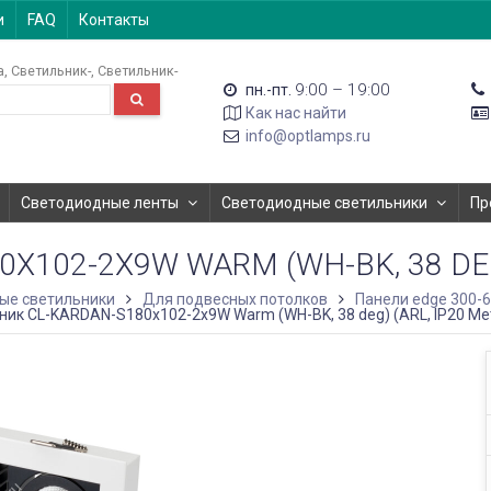
и
FAQ
Контакты
а
Светильник-
Светильник-
9:00 – 19:00
пн.-пт.
Как нас найти
info@optlamps.ru
Светодиодные ленты
Светодиодные светильники
Пр
102-2X9W WARM (WH-BK, 38 DEG)
ые светильники
Для подвесных потолков
Панели edge 300-
ик CL-KARDAN-S180x102-2x9W Warm (WH-BK, 38 deg) (ARL, IP20 Мет