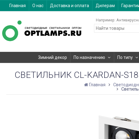
Главная
О нас
Доставка и оплата
Дилерам
Гаранти
Например:
Антивирусн
Зимний декор
По назначению
По типу
СВЕТИЛЬНИК CL-KARDAN-S180X
Главная
Светодиодн
Светильн