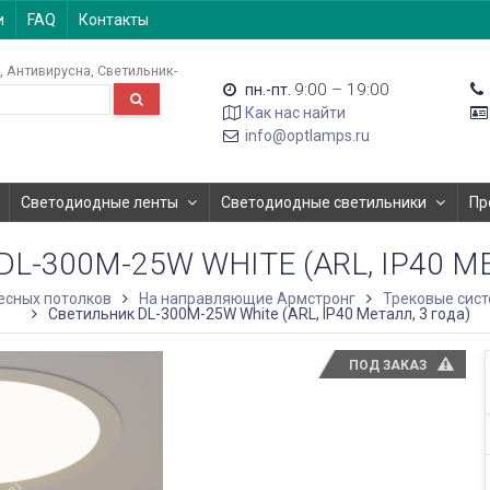
и
FAQ
Контакты
Антивирусна
Светильник-
9:00 – 19:00
пн.-пт.
Как нас найти
info@optlamps.ru
Светодиодные ленты
Светодиодные светильники
Пр
L-300M-25W WHITE (ARL, IP40 МЕ
есных потолков
На направляющие Армстронг
Трековые сис
Светильник DL-300M-25W White (ARL, IP40 Металл, 3 года)
ПОД ЗАКАЗ