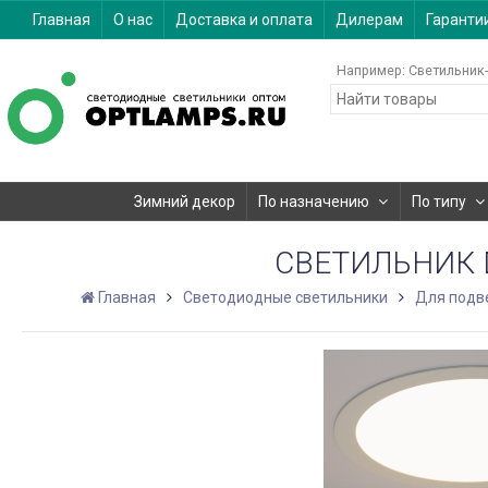
Главная
О нас
Доставка и оплата
Дилерам
Гаранти
Например:
Светильник-
Зимний декор
По назначению
По типу
СВЕТИЛЬНИК D
Главная
Светодиодные светильники
Для подв