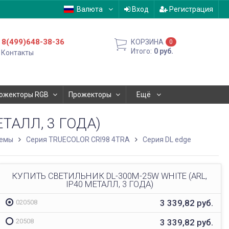
Валюта
Вход
Регистрация
8(499)648-38-36
КОРЗИНА
0
Итого:
0
руб.
Контакты
ожекторы RGB
Прожекторы
Ещё
ТАЛЛ, 3 ГОДА)
темы
Серия TRUECOLOR CRI98 4TRA
Серия DL edge
КУПИТЬ СВЕТИЛЬНИК DL-300M-25W WHITE (ARL,
IP40 МЕТАЛЛ, 3 ГОДА)
3 339,82
руб.
020508
3 339,82
руб.
20508