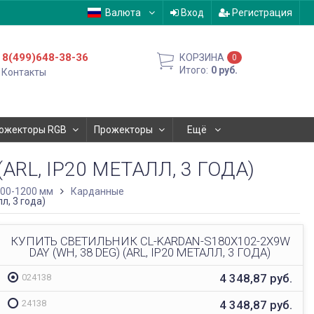
Валюта
Вход
Регистрация
8(499)648-38-36
КОРЗИНА
0
Итого:
0
руб.
Контакты
ожекторы RGB
Прожекторы
Ещё
ARL, IP20 МЕТАЛЛ, 3 ГОДА)
600-1200 мм
Карданные
л, 3 года)
КУПИТЬ СВЕТИЛЬНИК CL-KARDAN-S180X102-2X9W
DAY (WH, 38 DEG) (ARL, IP20 МЕТАЛЛ, 3 ГОДА)
4 348,87
руб.
024138
4 348,87
руб.
24138