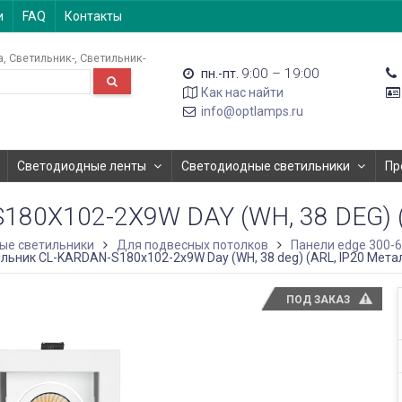
и
FAQ
Контакты
а
Светильник-
Светильник-
9:00 – 19:00
пн.-пт.
Как нас найти
info@optlamps.ru
Светодиодные ленты
Светодиодные светильники
Пр
0X102-2X9W DAY (WH, 38 DEG) (
ые светильники
Для подвесных потолков
Панели edge 300-
льник CL-KARDAN-S180x102-2x9W Day (WH, 38 deg) (ARL, IP20 Метал
ПОД ЗАКАЗ