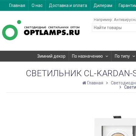
Главная
О нас
Доставка и оплата
Дилерам
Гаранти
Например:
Антивирусн
Зимний декор
По назначению
По типу
СВЕТИЛЬНИК CL-KARDAN-S18
Главная
Светодиодн
Свети