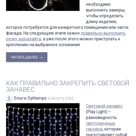
необходимо
выполнить замеры,
чтобы определить
длину изделия,
которое потребуется для конкретного помещения или части
фасада. На следующем этапе нужно
правильно выполнить
резку дюралайта
, а уже после этого можно приступать к
креплению на выбранное основание.
ЧИТАТЬ ДАЛЕЕ →
КАК ПРАВИЛЬНО ЗАКРЕПИТЬ СВЕТОВОЙ
ЗАНАВЕС
Ольга Optlamps
6 августа 2020
Световой занавес
(Play Light) –
разновидность
светодиодных
гирлянд
, которая
представляет собой