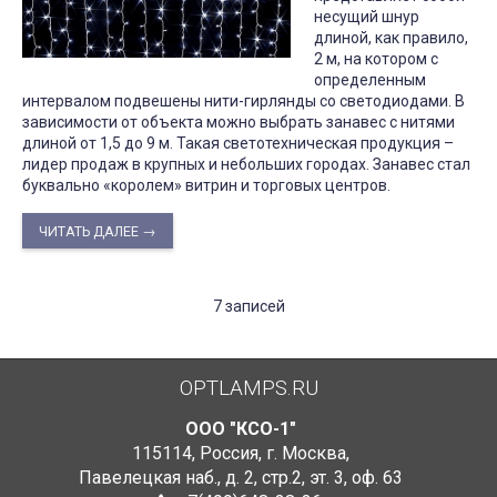
несущий шнур
длиной, как правило,
2 м, на котором с
определенным
интервалом подвешены нити-гирлянды со светодиодами. В
зависимости от объекта можно выбрать занавес с нитями
длиной от 1,5 до 9 м. Такая светотехническая продукция –
лидер продаж в крупных и небольших городах. Занавес стал
буквально «королем» витрин и торговых центров.
ЧИТАТЬ ДАЛЕЕ →
7 записей
OPTLAMPS.RU
ООО "КСО-1"
115114
,
Россия
,
г. Москва
,
Павелецкая наб., д. 2, стр.2
,
эт. 3, оф. 63