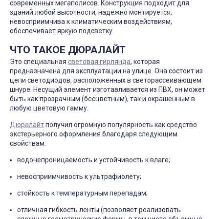
современных мегаполисов. Конструкция подходит для
зданий любой высотности, надежно монтируется,
невосприимчива к климатическим воздействиям,
обеспечивает яркую подсветку.
ЧТО ТАКОЕ ДЮРАЛАЙТ
Это специальная
световая гирлянда
, которая
предназначена для эксплуатации на улице. Она состоит из
цепи светодиодов, расположенных в светорассеивающем
шнуре. Несущий элемент изготавливается из ПВХ, он может
быть как прозрачным (бесцветным), так и окрашенным в
любую цветовую гамму.
Дюралайт
получил огромную популярность как средство
экстерьерного оформления благодаря следующим
свойствам:
водонепроницаемость и устойчивость к влаге;
невосприимчивость к ультрафиолету;
стойкость к температурным перепадам;
отличная гибкость ленты (позволяет реализовать
сложные геометрические формы, в том числе объемные