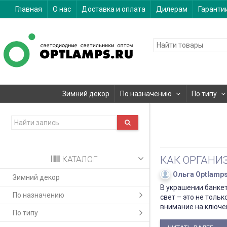
Главная
О нас
Доставка и оплата
Дилерам
Гаранти
Зимний декор
По назначению
По типу
КАТАЛОГ
КАК ОРГАНИ
Ольга Optlamp
Зимний декор
В украшении банке
По назначению
свет – это не толь
внимание на ключе
По типу