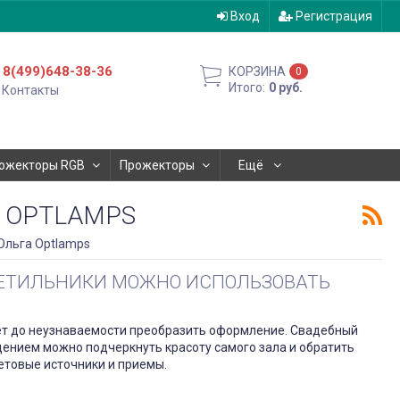
Вход
Регистрация
8(499)648-38-36
КОРЗИНА
0
Итого:
0
руб.
Контакты
ожекторы RGB
Прожекторы
Ещё
А OPTLAMPS
Ольга Optlamps
СВЕТИЛЬНИКИ МОЖНО ИСПОЛЬЗОВАТЬ
жет до неузнаваемости преобразить оформление. Свадебный
щением можно подчеркнуть красоту самого зала и обратить
етовые источники и приемы.