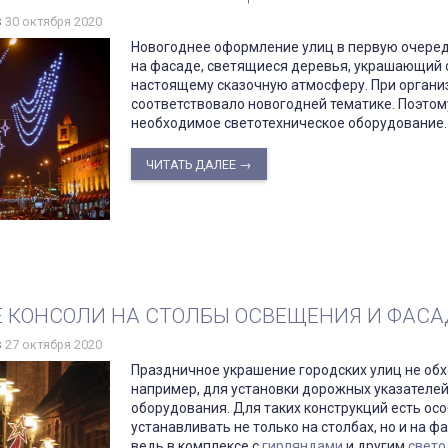
s
30 октября 2020
Новогоднее оформление улиц в первую очеред
на фасаде, светящиеся деревья, украшающий ок
настоящему сказочную атмосферу. При органи
соответствовало новогодней тематике. Поэто
необходимое светотехническое оборудование.
ЧИТАТЬ ДАЛЕЕ →
 КОНСОЛИ НА СТОЛБЫ ОСВЕЩЕНИЯ И ФАС
s
27 октября 2020
Праздничное украшение городских улиц не обх
например, для установки дорожных указателей
оборудования. Для таких конструкций есть ос
устанавливать не только на столбах, но и на ф
ведь в комплексе с
гирляндами
и другим
свето