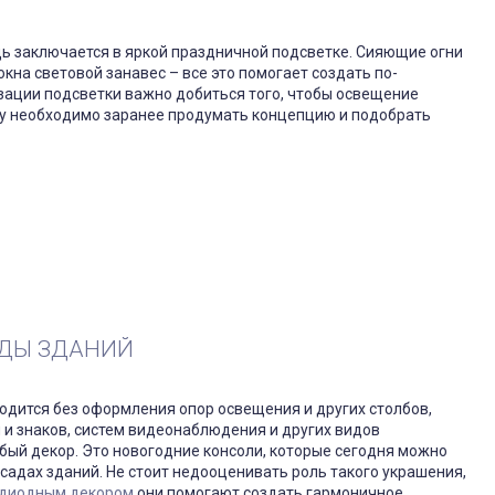
ь заключается в яркой праздничной подсветке. Сияющие огни
на световой занавес – все это помогает создать по-
зации подсветки важно добиться того, чтобы освещение
му необходимо заранее продумать концепцию и подобрать
АДЫ ЗДАНИЙ
одится без оформления опор освещения и других столбов,
 и знаков, систем видеонаблюдения и других видов
обый декор. Это новогодние консоли, которые сегодня можно
асадах зданий. Не стоит недооценивать роль такого украшения,
диодным декором
они помогают создать гармоничное