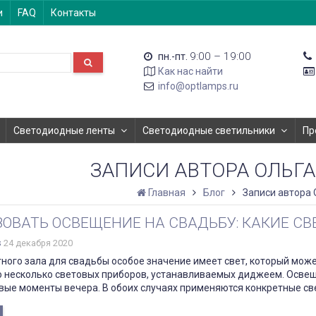
и
FAQ
Контакты
9:00 – 19:00
пн.-пт.
Как нас найти
info@optlamps.ru
Светодиодные ленты
Светодиодные светильники
Пр
ЗАПИСИ АВТОРА ОЛЬГ
Главная
Блог
Записи автора 
ЗОВАТЬ ОСВЕЩЕНИЕ НА СВАДЬБУ: КАКИЕ 
s
24 декабря 2020
тного зала для свадьбы особое значение имеет свет, который мо
ко несколько световых приборов, устанавливаемых диджеем. Осве
вые моменты вечера. В обоих случаях применяются конкретные св