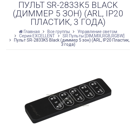
ПУЛЬТ SR-2833K5 BLACK
(ДИММЕР 5 ЗОН) (ARL, IP20
ПЛАСТИК, 3 ГОДА)
Главная
Все группы
Управление светом
Серия EXCELLENT
SR Пульты [DIM,MIX,RGB,RGBW]
Пульт SR-2833K5 Black (диммер 5 зон) (ARL, IP20 Пластик,
3 года)