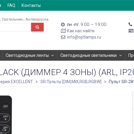
и
FAQ
Контакты
Светильник-
Антивирусна
9:00 – 19:00
пн.-пт.
Как нас найти
info@optlamps.ru
Светодиодные ленты
Светодиодные светильники
Пр
LACK (ДИММЕР 4 ЗОНЫ) (ARL, IP2
ерия EXCELLENT
SR Пульты [DIM,MIX,RGB,RGBW]
Пульт SR-283