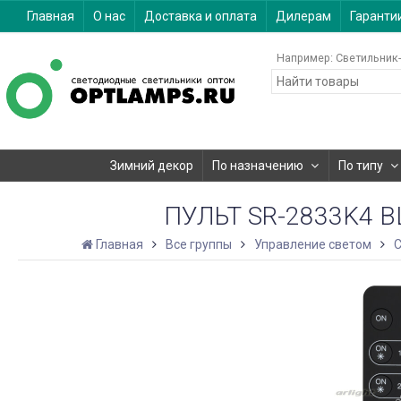
Главная
О нас
Доставка и оплата
Дилерам
Гаранти
Например:
Светильник-
Зимний декор
По назначению
По типу
ПУЛЬТ SR-2833K4 B
Главная
Все группы
Управление светом
С