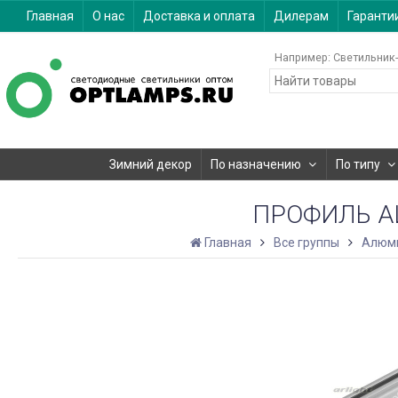
Главная
О нас
Доставка и оплата
Дилерам
Гаранти
Например:
Светильник-
Зимний декор
По назначению
По типу
ПРОФИЛЬ AL
Главная
Все группы
Алюм